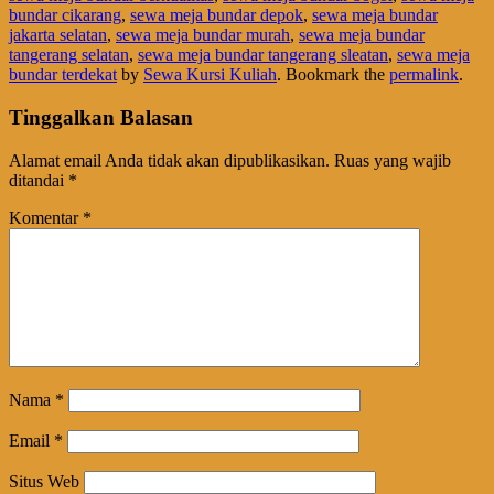
bundar cikarang
,
sewa meja bundar depok
,
sewa meja bundar
jakarta selatan
,
sewa meja bundar murah
,
sewa meja bundar
tangerang selatan
,
sewa meja bundar tangerang sleatan
,
sewa meja
bundar terdekat
by
Sewa Kursi Kuliah
. Bookmark the
permalink
.
Tinggalkan Balasan
Alamat email Anda tidak akan dipublikasikan.
Ruas yang wajib
ditandai
*
Komentar
*
Nama
*
Email
*
Situs Web