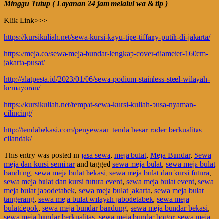
Minggu Tutup ( Layanan 24 jam melalui wa & tlp )
Klik Link>>>
https://kursikuliah.net/sewa-kursi-kayu-tipe-tiffany-putih-di-jakarta/
https://meja.co/sewa-meja-bundar-lengkap-cover-diameter-160cm-
jakarta-pusat/
http://alatpesta.id/2023/01/06/sewa-podium-stainless-steel-wilayah-
kemayoran/
https://kursikuliah.net/tempat-sewa-kursi-kuliah-busa-nyaman-
cilincing/
http://tendabekasi.com/penyewaan-tenda-besar-roder-berkualitas-
cilandak/
This entry was posted in
jasa sewa
,
meja bulat
,
Meja Bundar
,
Sewa
meja dan kursi seminar
and tagged
sewa meja bulat
,
sewa meja bulat
bandung
,
sewa meja bulat bekasi
,
sewa meja bulat dan kursi futura
,
sewa meja bulat dan kursi futura event
,
sewa meja bulat event
,
sewa
meja bulat jabodetabek
,
sewa meja bulat jakarta
,
sewa meja bulat
tangerang
,
sewa meja bulat wilayah jabodetabek
,
sewa meja
bulatdepok
,
sewa meja bundar bandung
,
sewa meja bundar bekasi
,
sewa meja bundar berkualitas
,
sewa meja bundar bogor
,
sewa meja