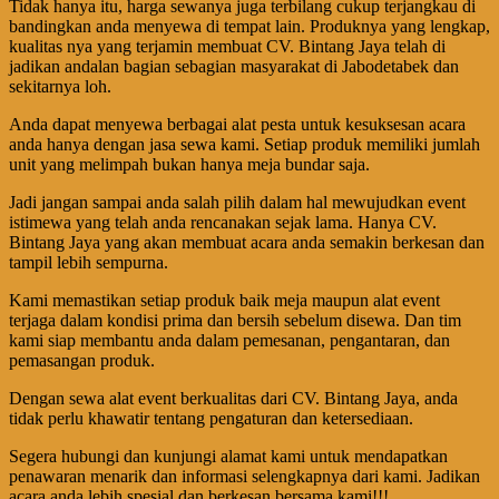
Tidak hanya itu, harga sewanya juga terbilang cukup terjangkau di
bandingkan anda menyewa di tempat lain. Produknya yang lengkap,
kualitas nya yang terjamin membuat CV. Bintang Jaya telah di
jadikan andalan bagian sebagian masyarakat di Jabodetabek dan
sekitarnya loh.
Anda dapat menyewa berbagai alat pesta untuk kesuksesan acara
anda hanya dengan jasa sewa kami. Setiap produk memiliki jumlah
unit yang melimpah bukan hanya meja bundar saja.
Jadi jangan sampai anda salah pilih dalam hal mewujudkan event
istimewa yang telah anda rencanakan sejak lama. Hanya CV.
Bintang Jaya yang akan membuat acara anda semakin berkesan dan
tampil lebih sempurna.
Kami memastikan setiap produk baik meja maupun alat event
terjaga dalam kondisi prima dan bersih sebelum disewa. Dan tim
kami siap membantu anda dalam pemesanan, pengantaran, dan
pemasangan produk.
Dengan sewa alat event berkualitas dari CV. Bintang Jaya, anda
tidak perlu khawatir tentang pengaturan dan ketersediaan.
Segera hubungi dan kunjungi alamat kami untuk mendapatkan
penawaran menarik dan informasi selengkapnya dari kami. Jadikan
acara anda lebih spesial dan berkesan bersama kami!!!