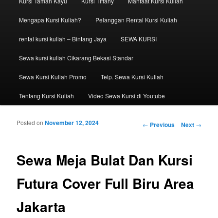
Kursi Taman Kayu
Kursi Tiffany
Manfaat Kursi Kuliah
Mengapa Kursi Kuliah?
Pelanggan Rental Kursi Kuliah
rental kursi kuliah – Bintang Jaya
SEWA KURSI
Sewa kursi kuliah Cikarang Bekasi Standar
Sewa Kursi Kuliah Promo
Telp. Sewa Kursi Kuliah
Tentang Kursi Kuliah
Video Sewa Kursi di Youtube
Posted on
November 12, 2024
Post navigation
←
Previous
Next
→
Sewa Meja Bulat Dan Kursi
Futura Cover Full Biru Area
Jakarta