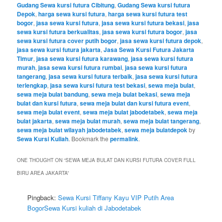
Gudang Sewa kursi futura Cibitung
,
Gudang Sewa kursi futura
Depok
,
harga sewa kursi futura
,
harga sewa kursi futura test
bogor
,
jasa sewa kursi futura
,
jasa sewa kursi futura bekasi
,
jasa
sewa kursi futura berkualitas
,
jasa sewa kursi futura bogor
,
jasa
sewa kursi futura cover putih bogor
,
jasa sewa kursi futura depok
,
jasa sewa kursi futura jakarta
,
Jasa Sewa Kursi Futura Jakarta
Timur
,
jasa sewa kursi futura karawang
,
jasa sewa kursi futura
murah
,
jasa sewa kursi futura rumbai
,
jasa sewa kursi futura
tangerang
,
jasa sewa kursi futura terbaik
,
jasa sewa kursi futura
terlengkap
,
jasa sewa kursi futura test bekasi
,
sewa meja bulat
,
sewa meja bulat bandung
,
sewa meja bulat bekasi
,
sewa meja
bulat dan kursi futura
,
sewa meja bulat dan kursi futura event
,
sewa meja bulat event
,
sewa meja bulat jabodetabek
,
sewa meja
bulat jakarta
,
sewa meja bulat murah
,
sewa meja bulat tangerang
,
sewa meja bulat wilayah jabodetabek
,
sewa meja bulatdepok
by
Sewa Kursi Kuliah
. Bookmark the
permalink
.
ONE THOUGHT ON “
SEWA MEJA BULAT DAN KURSI FUTURA COVER FULL
BIRU AREA JAKARTA
”
Pingback:
Sewa Kursi Tiffany Kayu VIP Putih Area
BogorSewa Kursi kuliah di Jabodetabek