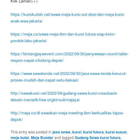
Klik Laman>>>
https://kursikuliah.net/sewa-meja-kursi-out-door-dan-meja-kursi-
anak-area-jakarta/
https://meja.co/sewa-meja-ibm-dan-kursi-futura-siap-kirim-
pondok-labu-jakarta/
https://bintangjayaevent.com/2022/09/30/penyewaan-round-table-
respon-cepat-cilodong-depok/
https://www.sewatenda.net/2022/09/30/jasa-sewa-tenda-kerucut-
proses-mudah-dan-cepat-setu-bekasi/
http://sewakursi.net/2022/09/gudang-sewa-kursi-crossback-
desain-menarik-free-ongkir-sukmajaya/
http://meja.co/di-sewakan-meja-meeting-ibm-berkualitas-tapos-
depok/
This entry was posted in
jasa sewa
,
kursi
,
kursi futura
,
kursi susun
,
meja bulat
,
Meja Bundar
and tagged
Gudang Sewa kursi futura
,