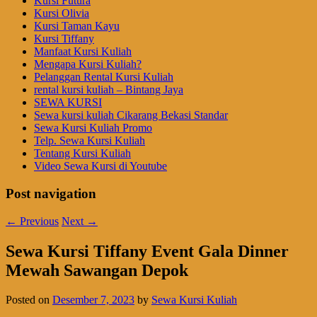
Kursi Futura
Kursi Olivia
Kursi Taman Kayu
Kursi Tiffany
Manfaat Kursi Kuliah
Mengapa Kursi Kuliah?
Pelanggan Rental Kursi Kuliah
rental kursi kuliah – Bintang Jaya
SEWA KURSI
Sewa kursi kuliah Cikarang Bekasi Standar
Sewa Kursi Kuliah Promo
Telp. Sewa Kursi Kuliah
Tentang Kursi Kuliah
Video Sewa Kursi di Youtube
Post navigation
←
Previous
Next
→
Sewa Kursi Tiffany Event Gala Dinner
Mewah Sawangan Depok
Posted on
Desember 7, 2023
by
Sewa Kursi Kuliah