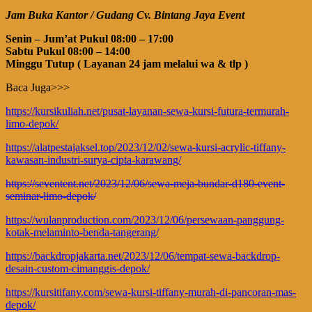
Jam Buka Kantor / Gudang Cv. Bintang Jaya Event
Senin – Jum’at Pukul 08:00 – 17:00
Sabtu Pukul 08:00 – 14:00
Minggu Tutup ( Layanan 24 jam melalui wa & tlp )
Baca Juga>>>
https://kursikuliah.net/pusat-layanan-sewa-kursi-futura-termurah-
limo-depok/
https://alatpestajaksel.top/2023/12/02/sewa-kursi-acrylic-tiffany-
kawasan-industri-surya-cipta-karawang/
https://seventent.net/2023/12/06/sewa-meja-bundar-d180-event-
seminar-limo-depok/
https://wulanproduction.com/2023/12/06/persewaan-panggung-
kotak-melaminto-benda-tangerang/
https://backdropjakarta.net/2023/12/06/tempat-sewa-backdrop-
desain-custom-cimanggis-depok/
https://kursitifany.com/sewa-kursi-tiffany-murah-di-pancoran-mas-
depok/