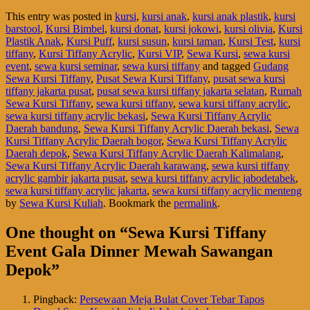
This entry was posted in
kursi
,
kursi anak
,
kursi anak plastik
,
kursi
barstool
,
Kursi Bimbel
,
kursi donat
,
kursi jokowi
,
kursi olivia
,
Kursi
Plastik Anak
,
Kursi Puff
,
kursi susun
,
kursi taman
,
Kursi Test
,
kursi
tiffany
,
Kursi Tiffany Acrylic
,
Kursi VIP
,
Sewa Kursi
,
sewa kursi
event
,
sewa kursi seminar
,
sewa kursi tiffany
and tagged
Gudang
Sewa Kursi Tiffany
,
Pusat Sewa Kursi Tiffany
,
pusat sewa kursi
tiffany jakarta pusat
,
pusat sewa kursi tiffany jakarta selatan
,
Rumah
Sewa Kursi Tiffany
,
sewa kursi tiffany
,
sewa kursi tiffany acrylic
,
sewa kursi tiffany acrylic bekasi
,
Sewa Kursi Tiffany Acrylic
Daerah bandung
,
Sewa Kursi Tiffany Acrylic Daerah bekasi
,
Sewa
Kursi Tiffany Acrylic Daerah bogor
,
Sewa Kursi Tiffany Acrylic
Daerah depok
,
Sewa Kursi Tiffany Acrylic Daerah Kalimalang
,
Sewa Kursi Tiffany Acrylic Daerah karawang
,
sewa kursi tiffany
acrylic gambir jakarta pusat
,
sewa kursi tiffany acrylic jabodetabek
,
sewa kursi tiffany acrylic jakarta
,
sewa kursi tiffany acrylic menteng
by
Sewa Kursi Kuliah
. Bookmark the
permalink
.
One thought on “
Sewa Kursi Tiffany
Event Gala Dinner Mewah Sawangan
Depok
”
Pingback:
Persewaan Meja Bulat Cover Tebar Tapos