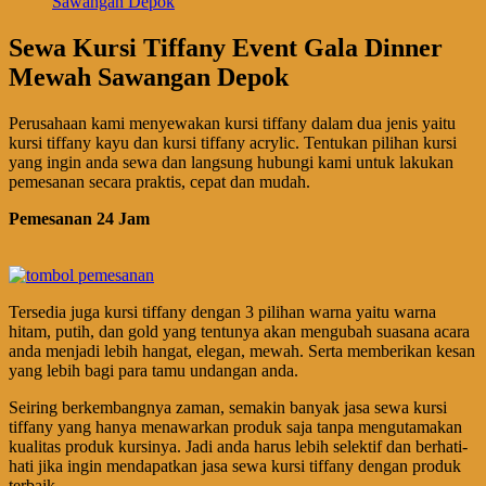
Sewa Kursi Tiffany Event Gala Dinner
Mewah Sawangan Depok
Perusahaan kami menyewakan kursi tiffany dalam dua jenis yaitu
kursi tiffany kayu dan kursi tiffany acrylic. Tentukan pilihan kursi
yang ingin anda sewa dan langsung hubungi kami untuk lakukan
pemesanan secara praktis, cepat dan mudah.
Pemesanan 24 Jam
Tersedia juga kursi tiffany dengan 3 pilihan warna yaitu warna
hitam, putih, dan gold yang tentunya akan mengubah suasana acara
anda menjadi lebih hangat, elegan, mewah. Serta memberikan kesan
yang lebih bagi para tamu undangan anda.
Seiring berkembangnya zaman, semakin banyak jasa sewa kursi
tiffany yang hanya menawarkan produk saja tanpa mengutamakan
kualitas produk kursinya. Jadi anda harus lebih selektif dan berhati-
hati jika ingin mendapatkan jasa sewa kursi tiffany dengan produk
terbaik.