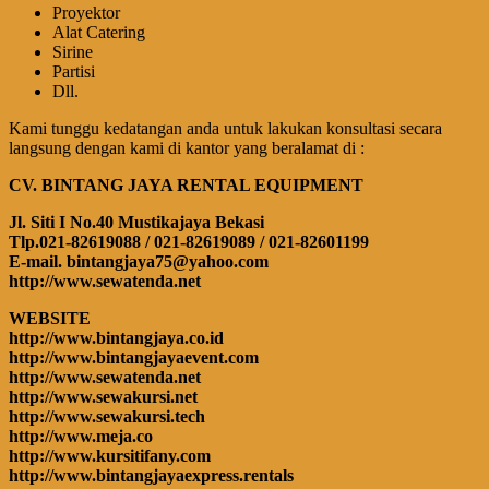
Proyektor
Alat Catering
Sirine
Partisi
Dll.
Kami tunggu kedatangan anda untuk lakukan konsultasi secara
langsung dengan kami di kantor yang beralamat di :
CV. BINTANG JAYA RENTAL EQUIPMENT
Jl. Siti I No.40 Mustikajaya Bekasi
Tlp.021-82619088 / 021-82619089 / 021-82601199
E-mail. bintangjaya75@yahoo.com
http://www.sewatenda.net
WEBSITE
http://www.bintangjaya.co.id
http://www.bintangjayaevent.com
http://www.sewatenda.net
http://www.sewakursi.net
http://www.sewakursi.tech
http://www.meja.co
http://www.kursitifany.com
http://www.bintangjayaexpress.rentals