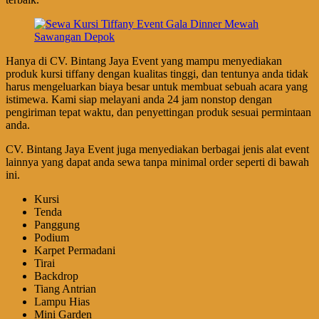
Hanya di CV. Bintang Jaya Event yang mampu menyediakan
produk kursi tiffany dengan kualitas tinggi, dan tentunya anda tidak
harus mengeluarkan biaya besar untuk membuat sebuah acara yang
istimewa. Kami siap melayani anda 24 jam nonstop dengan
pengiriman tepat waktu, dan penyettingan produk sesuai permintaan
anda.
CV. Bintang Jaya Event juga menyediakan berbagai jenis alat event
lainnya yang dapat anda sewa tanpa minimal order seperti di bawah
ini.
Kursi
Tenda
Panggung
Podium
Karpet Permadani
Tirai
Backdrop
Tiang Antrian
Lampu Hias
Mini Garden