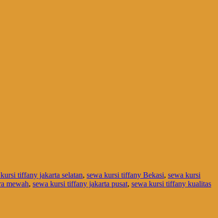
kursi tiffany jakarta selatan
,
sewa kursi tiffany Bekasi
,
sewa kursi
cara mewah
,
sewa kursi tiffany jakarta pusat
,
sewa kursi tiffany kualitas