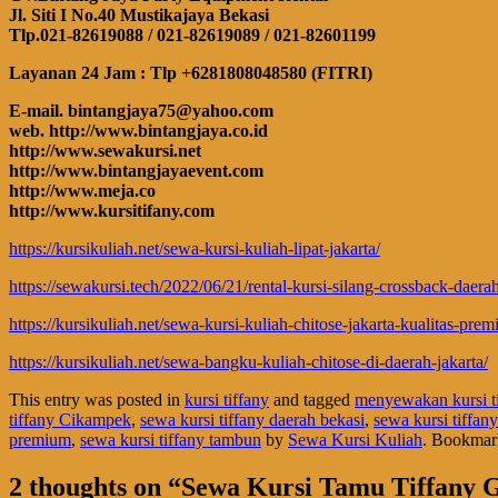
Jl. Siti I No.40 Mustikajaya Bekasi
Tlp.021-82619088 / 021-82619089 / 021-82601199
Layanan 24 Jam : Tlp +6281808048580 (FITRI)
E-mail. bintangjaya75@yahoo.com
web. http://www.bintangjaya.co.id
http://www.sewakursi.net
http://www.bintangjayaevent.com
http://www.meja.co
http://www.kursitifany.com
https://kursikuliah.net/sewa-kursi-kuliah-lipat-jakarta/
https://sewakursi.tech/2022/06/21/rental-kursi-silang-crossback-daer
https://kursikuliah.net/sewa-kursi-kuliah-chitose-jakarta-kualitas-pre
https://kursikuliah.net/sewa-bangku-kuliah-chitose-di-daerah-jakarta/
This entry was posted in
kursi tiffany
and tagged
menyewakan kursi tif
tiffany Cikampek
,
sewa kursi tiffany daerah bekasi
,
sewa kursi tiffan
premium
,
sewa kursi tiffany tambun
by
Sewa Kursi Kuliah
. Bookmar
2 thoughts on “
Sewa Kursi Tamu Tiffany G