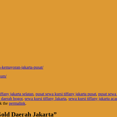
ah-kemayoran-jakarta-pusat/
mium/
fany jakarta selatan
,
pusat sewa kursi tiffany jakarta pusat
,
pusat sewa 
y daerah bogor
,
sewa kursi tiffany Jakarta
,
sewa kursi tiffany jakarta a
k the
permalink
.
old Daerah Jakarta
”