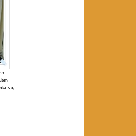
ap
alam
lui wa,