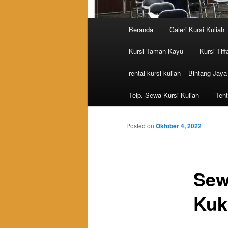
Main menu
Beranda
Galeri Kursi Kuliah
Skip to primary content
Skip to secondary content
Kursi Taman Kayu
Kursi Tiff
rental kursi kuliah – Bintang Jaya
Telp. Sewa Kursi Kuliah
Tent
Posted on
Oktober 4, 2022
Sew
Kuk