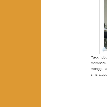
Yukk hubu
memberika
menggunak
sms atupu