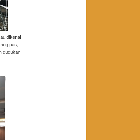
au dikenal
yang pas,
an dudukan