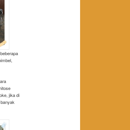
n beberapa
bimbel,
ara
hitose
ke, jika di
n banyak