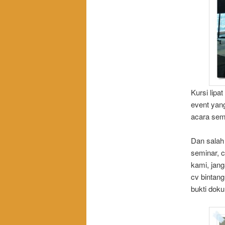
Kursi lipa
event yang
acara semi
Dan salah
seminar, 
kami, jang
cv bintang
bukti doku