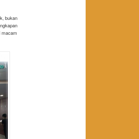
k, bukan
engkapan
ai macam