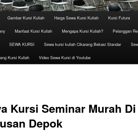
Gambar Kursi Kuliah
Harga Sewa Kursi Kuliah
Kursi Futura
any
Manfaat Kursi Kuliah
Mengapa Kursi Kuliah?
Pelanggan Ren
SEWA KURSI
Sewa kursi kuliah Cikarang Bekasi Standar
Sew
ang Kursi Kuliah
Video Sewa Kursi di Youtube
a Kursi Seminar Murah Di
usan Depok