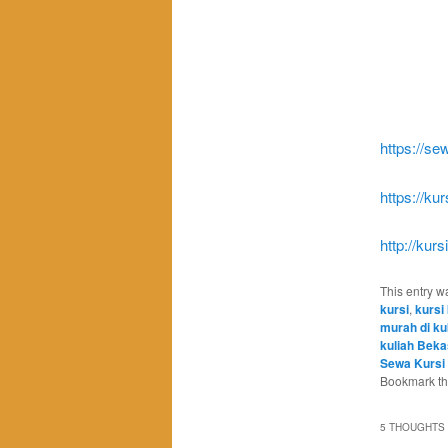
https://se
https://ku
http://kur
This entry w
kursi
,
kursi 
murah di k
kuliah Beka
Sewa Kursi
Bookmark t
5 THOUGHTS 