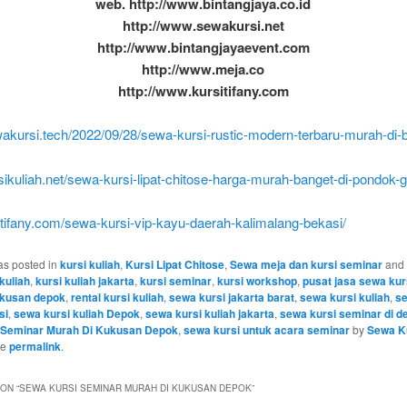
web. http://www.bintangjaya.co.id
http://www.sewakursi.net
http://www.bintangjayaevent.com
http://www.meja.co
http://www.kursitifany.com
wakursi.tech/2022/09/28/sewa-kursi-rustic-modern-terbaru-murah-di-
rsikuliah.net/sewa-kursi-lipat-chitose-harga-murah-banget-di-pondok-
sitifany.com/sewa-kursi-vip-kayu-daerah-kalimalang-bekasi/
as posted in
kursi kuliah
,
Kursi Lipat Chitose
,
Sewa meja dan kursi seminar
and 
kuliah
,
kursi kuliah jakarta
,
kursi seminar
,
kursi workshop
,
pusat jasa sewa kurs
ukusan depok
,
rental kursi kuliah
,
sewa kursi jakarta barat
,
sewa kursi kuliah
,
se
si
,
sewa kursi kuliah Depok
,
sewa kursi kuliah jakarta
,
sewa kursi seminar di 
 Seminar Murah Di Kukusan Depok
,
sewa kursi untuk acara seminar
by
Sewa Ku
he
permalink
.
ON “
SEWA KURSI SEMINAR MURAH DI KUKUSAN DEPOK
”