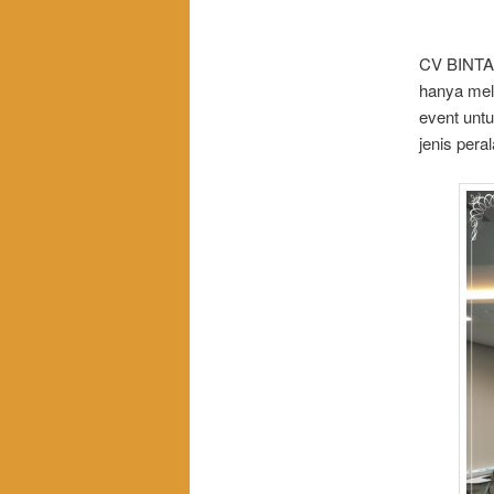
CV BINTAN
hanya mel
event unt
jenis pera