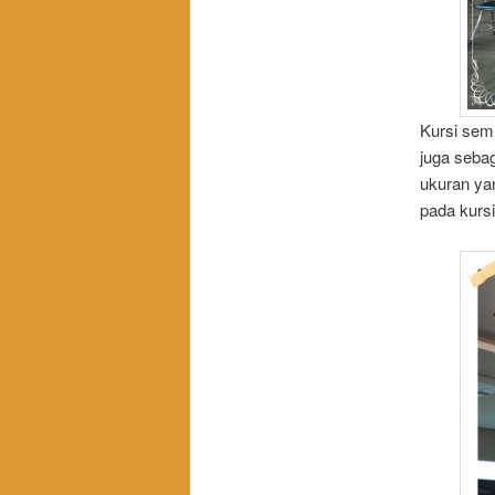
Kursi semi
juga sebag
ukuran ya
pada kursi