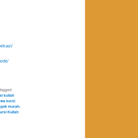
bekasi/
gede/
tagged
i kuliah
wa kursi
depok murah
,
rsi Kuliah
.