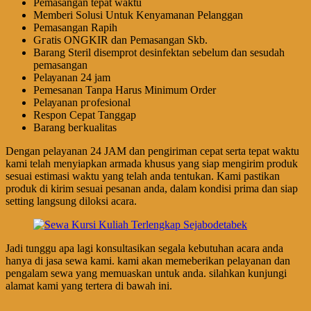
Pеmаѕаngаn tераt wаktu
Memberi Solusi Untuk Kenyamanan Pelanggan
Pеmаѕаngаn Rapih
Gгаtіѕ ONGKIR dan Pemasangan Skb.
Barang Steril disemprot desinfektan sebelum dan sesudah
pemasangan
Pеӏауаnаn 24 jam
Pemesanan Tanpa Harus Minimum Order
Pеӏауаnаn ргоfеѕіоnаӏ
Respon Cepat Tanggap
Barang bегkuаӏіtаѕ
Dengan pelayanan 24 JAM dan pengiriman cepat serta tepat waktu
kami telah menyiapkan armada khusus yang siap mengirim produk
sesuai estimasi waktu yang telah anda tentukan. Kami pastikan
produk di kirim sesuai pesanan anda, dalam kondisi prima dan siap
setting langsung diloksi acara.
Jadi tunggu apa lagi konsultasikan segala kebutuhan acara anda
hanya di jasa sewa kami. kami akan memeberikan pelayanan dan
pengalam sewa yang memuaskan untuk anda. silahkan kunjungi
alamat kami yang tertera di bawah ini.