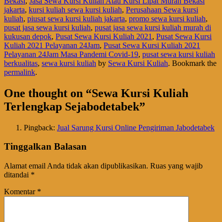
Bekasi
,
Jasa Sewa Kursi Kuliah Atau Kursi Lipat Murah Bekasi
jakarta
,
kursi kuliah sewa kursi kuliah
,
Perusahaan Sewa kursi
kuliah
,
piusat sewa kursi kuliah jakarta
,
promo sewa kursi kuliah
,
pusat jasa sewa kursi kuliah
,
pusat jasa sewa kursi kuliah murah di
kukusan depok
,
Pusat Sewa Kursi Kuliah 2021
,
Pusat Sewa Kursi
Kuliah 2021 Pelayanan 24Jam
,
Pusat Sewa Kursi Kuliah 2021
Pelayanan 24Jam Masa Pandemi Covid-19
,
pusat sewa kursi kuliah
berkualitas
,
sewa kursi kuliah
by
Sewa Kursi Kuliah
. Bookmark the
permalink
.
One thought on “
Sewa Kursi Kuliah
Terlengkap Sejabodetabek
”
Pingback:
Jual Sarung Kursi Online Pengiriman Jabodetabek
Tinggalkan Balasan
Alamat email Anda tidak akan dipublikasikan.
Ruas yang wajib
ditandai
*
Komentar
*