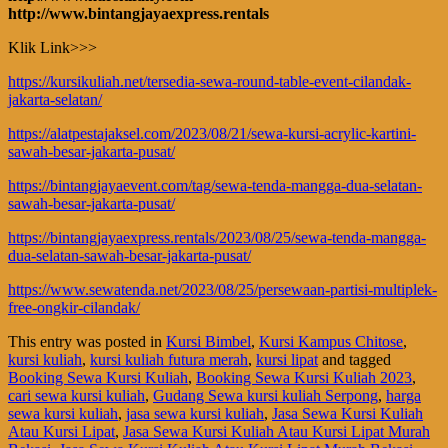
http://www.bintangjayaexpress.rentals
Klik Link>>>
https://kursikuliah.net/tersedia-sewa-round-table-event-cilandak-
jakarta-selatan/
https://alatpestajaksel.com/2023/08/21/sewa-kursi-acrylic-kartini-
sawah-besar-jakarta-pusat/
https://bintangjayaevent.com/tag/sewa-tenda-mangga-dua-selatan-
sawah-besar-jakarta-pusat/
https://bintangjayaexpress.rentals/2023/08/25/sewa-tenda-mangga-
dua-selatan-sawah-besar-jakarta-pusat/
https://www.sewatenda.net/2023/08/25/persewaan-partisi-multiplek-
free-ongkir-cilandak/
This entry was posted in
Kursi Bimbel
,
Kursi Kampus Chitose
,
kursi kuliah
,
kursi kuliah futura merah
,
kursi lipat
and tagged
Booking Sewa Kursi Kuliah
,
Booking Sewa Kursi Kuliah 2023
,
cari sewa kursi kuliah
,
Gudang Sewa kursi kuliah Serpong
,
harga
sewa kursi kuliah
,
jasa sewa kursi kuliah
,
Jasa Sewa Kursi Kuliah
Atau Kursi Lipat
,
Jasa Sewa Kursi Kuliah Atau Kursi Lipat Murah