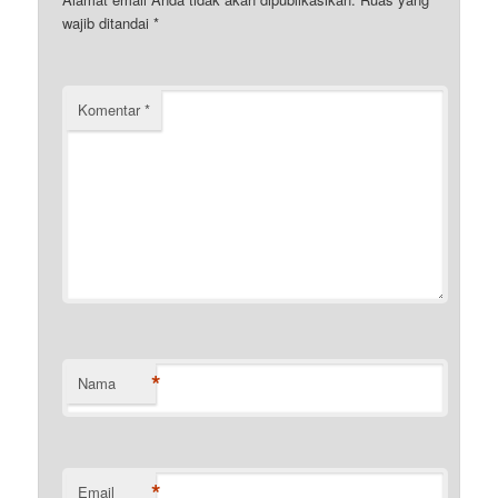
wajib ditandai
*
Komentar
*
*
Nama
*
Email