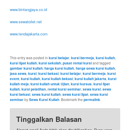
www.bintangjaya.co.id
www.sewatoilet.net
www.tendajakarta.com
This entry was posted in
kursi belajar
,
kursi bermeja
,
kursi kuliah
,
kursi lipat kuliah
,
kursi sekolah
,
pusat rental kursi
and tagged
gambar kursi kuliah
,
harga kursi kuliah
,
harga sewa kursi kuliah
,
jasa sewa
,
kursi
,
kursi bekasi
,
kursi belajar
,
kursi bermeja
,
kursi
event
,
kursi kuliah
,
kursi kuliah bekasi
,
kursi kuliah jakarta
,
kursi
kuliah meja
,
kursi kuliah untuk Ujian
,
kursi kursus
,
kursi lipat
kuliah
,
kursi pelatihan
,
rental kursi seminar
,
sewa kursi
,
sewa
kursi bekasi
,
sewa kursi kuliah
,
sewa kursi lipat
,
sewa kursi
seminar
by
Sewa Kursi Kuliah
. Bookmark the
permalink
.
Tinggalkan Balasan
Alamat email Anda tidak akan dipublikasikan.
Ruas yang