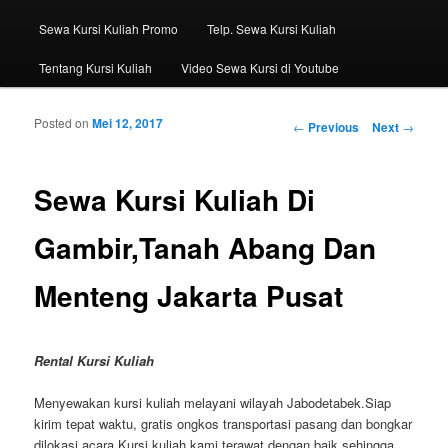
Sewa Kursi Kuliah Promo
Telp. Sewa Kursi Kuliah
Tentang Kursi Kuliah
Video Sewa Kursi di Youtube
Posted on
Mei 12, 2017
Post navigation
←
Previous
Next
→
Sewa Kursi Kuliah Di
Gambir,Tanah Abang Dan
Menteng Jakarta Pusat
Rental Kursi Kuliah
Menyewakan kursi kuliah melayani wilayah Jabodetabek.Siap
kirim tepat waktu, gratis ongkos transportasi pasang dan bongkar
dilokasi acara.Kursi kuliah kami terawat dengan baik sehingga