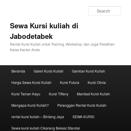
Sear
Sewa Kursi kuliah di
Jabodetabek
Rental Kursi Kuliah untuk Training, Workshop, dan Juga Pelatihan
Kelas Kantor Anda
Main menu
Beranda
Galeri Kursi Kuliah
Gambar Kursi Kuliah
Skip to primary content
Skip to secondary content
Harga Sewa Kursi Kuliah
Kursi Futura
Kursi Olivia
Kursi Taman Kayu
Kursi Tiffany
Manfaat Kursi Kuliah
Mengapa Kursi Kuliah?
Pelanggan Rental Kursi Kuliah
rental kursi kuliah – Bintang Jaya
SEWA KURSI
Sewa kursi kuliah Cikarang Bekasi Standar