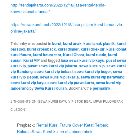
http://tendajakarta.com/2022/12/18/jasa-rental-tenda-
konvensional-standar/
https://sewakursi.tech/2022/12/18/jasa-pinjam-kursi-taman-via-
online-jakarta/
This entry was posted in
kursi
,
kursi anak
,
kursi anak plastik
,
kursi
barstool
,
kursi crossback
,
kursi dinner
,
kursi direktur
,
kursi donat
,
kursi futura
,
kursi futura test
,
Kursi Ghost
,
kursi rustic
,
kursi
susun
,
Kursi VIP
and tagged
jasa sewa kursi vip kayu
,
pusat sewa
kursi vip
,
pusat sewa kursi vip jakarta
,
sewa kursi vip
,
sewa kursi
vip Bandung
,
sewa kursi vip bekasi
,
sewa kursi vip bogor
,
sewa
kursi vip Depok
,
sewa kursi vip jakarta
,
sewa kursi vip karawang
,
sewa kursi vip kayu
,
sewa kursi vip purwakarta
,
sewa kursi vip
tangerang
by
Sewa Kursi Kuliah
. Bookmark the
permalink
.
2 THOUGHTS ON “
SEWA KURSI KAYU VIP STOK BERLIMPAH PULOMERAK
CILEGON
”
Pingback:
Rental Kursi Futura Cover Ketat Terbaik
BalarajaSewa Kursi kuliah di Jabodetabek