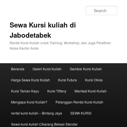
Sear
Sewa Kursi kuliah di
Jabodetabek
Rental Kursi Kuliah untuk Training, Workshop, dan Juga Pelatihan
Kelas Kantor Anda
Main menu
Beranda
Galeri Kursi Kuliah
Gambar Kursi Kuliah
Skip to primary content
Skip to secondary content
Harga Sewa Kursi Kuliah
Kursi Futura
Kursi Olivia
Kursi Taman Kayu
Kursi Tiffany
Manfaat Kursi Kuliah
Mengapa Kursi Kuliah?
Pelanggan Rental Kursi Kuliah
rental kursi kuliah – Bintang Jaya
SEWA KURSI
Sewa kursi kuliah Cikarang Bekasi Standar