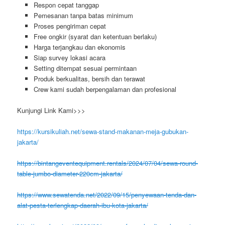
Respon cepat tanggap
Pemesanan tanpa batas minimum
Proses pengiriman cepat
Free ongkir (syarat dan ketentuan berlaku)
Harga terjangkau dan ekonomis
Siap survey lokasi acara
Setting ditempat sesuai permintaan
Produk berkualitas, bersih dan terawat
Crew kami sudah berpengalaman dan profesional
Kunjungi Link Kami>>>
https://kursikuliah.net/sewa-stand-makanan-meja-gubukan-
jakarta/
https://bintangeventequipment.rentals/2024/07/04/sewa-round-
table-jumbo-diameter-220cm-jakarta/
https://www.sewatenda.net/2022/09/15/penyewaan-tenda-dan-
alat-pesta-terlengkap-daerah-ibu-kota-jakarta/