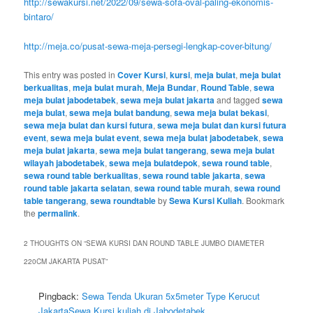
http://sewakursi.net/2022/09/sewa-sofa-oval-paling-ekonomis-
bintaro/
http://meja.co/pusat-sewa-meja-persegi-lengkap-cover-bitung/
This entry was posted in
Cover Kursi
,
kursi
,
meja bulat
,
meja bulat
berkualitas
,
meja bulat murah
,
Meja Bundar
,
Round Table
,
sewa
meja bulat jabodetabek
,
sewa meja bulat jakarta
and tagged
sewa
meja bulat
,
sewa meja bulat bandung
,
sewa meja bulat bekasi
,
sewa meja bulat dan kursi futura
,
sewa meja bulat dan kursi futura
event
,
sewa meja bulat event
,
sewa meja bulat jabodetabek
,
sewa
meja bulat jakarta
,
sewa meja bulat tangerang
,
sewa meja bulat
wilayah jabodetabek
,
sewa meja bulatdepok
,
sewa round table
,
sewa round table berkualitas
,
sewa round table jakarta
,
sewa
round table jakarta selatan
,
sewa round table murah
,
sewa round
table tangerang
,
sewa roundtable
by
Sewa Kursi Kuliah
. Bookmark
the
permalink
.
2 THOUGHTS ON “
SEWA KURSI DAN ROUND TABLE JUMBO DIAMETER
220CM JAKARTA PUSAT
”
Pingback:
Sewa Tenda Ukuran 5x5meter Type Kerucut
JakartaSewa Kursi kuliah di Jabodetabek