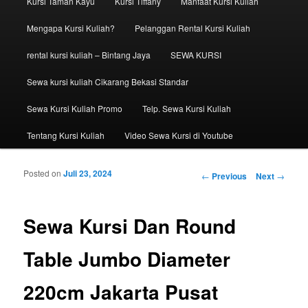
Kursi Taman Kayu
Kursi Tiffany
Manfaat Kursi Kuliah
Mengapa Kursi Kuliah?
Pelanggan Rental Kursi Kuliah
rental kursi kuliah – Bintang Jaya
SEWA KURSI
Sewa kursi kuliah Cikarang Bekasi Standar
Sewa Kursi Kuliah Promo
Telp. Sewa Kursi Kuliah
Tentang Kursi Kuliah
Video Sewa Kursi di Youtube
Posted on
Juli 23, 2024
Post navigation
←
Previous
Next
→
Sewa Kursi Dan Round
Table Jumbo Diameter
220cm Jakarta Pusat