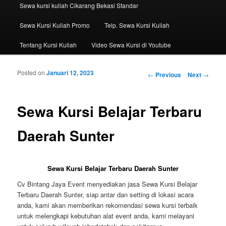
Sewa kursi kuliah Cikarang Bekasi Standar
Sewa Kursi Kuliah Promo
Telp. Sewa Kursi Kuliah
Tentang Kursi Kuliah
Video Sewa Kursi di Youtube
Posted on
Januari 12, 2023
Post navigation
←
Previous
Next
→
Sewa Kursi Belajar Terbaru
Daerah Sunter
Sewa Kursi Belajar Terbaru Daerah Sunter
Cv Bintang Jaya Event menyediakan jasa Sewa Kursi Belajar
Terbaru Daerah Sunter, siap antar dan setting di lokasi acara
anda, kami akan memberikan rekomendasi sewa kursi terbaik
untuk melengkapi kebutuhan alat event anda, kami melayani