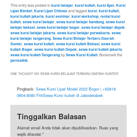
This entry was posted in
kursi belajar
,
kursi kuliah
,
kursi lipat
,
Kursi
Lipat Bimbel
,
Kursi Lipat Chitose
and tagged
kursi
,
kursi kuliah
,
kursi kuliah jakarta
,
kursi seminar
,
kursi workshop
,
rental kursi
kuliah
,
sewa kursi belajar
,
sewa kursi belajar bandung
,
sewa kursi
belajar bekasi
,
sewa kursi belajar bogor
,
sewa kursi belajar depok
,
sewa kursi belajar jakarta
,
sewa kursi belajar purwakarta
,
sewa
kursi belajar tangerang
,
Sewa Kursi Belajar Terbaru Daerah
Sunter
,
sewa kursi kuliah
,
sewa kursi kuliah Bekasi
,
sewa kursi
kuliah Bogor
,
sewa kursi kuliah Depok
,
sewa kursi kuliah jakarta
,
sewa kursi kuliah Tangerang
by
Sewa Kursi Kuliah
. Bookmark the
permalink
.
ONE THOUGHT ON “
SEWA KURSI BELAJAR TERBARU DAERAH SUNTER
”
Pingback:
Sewa Kursi Lipat Model 2023 Bogor | +62818-
0804-8580 FitriSewa Kursi kuliah di Jabodetabek
Tinggalkan Balasan
Alamat email Anda tidak akan dipublikasikan.
Ruas yang
wajib ditandai
*