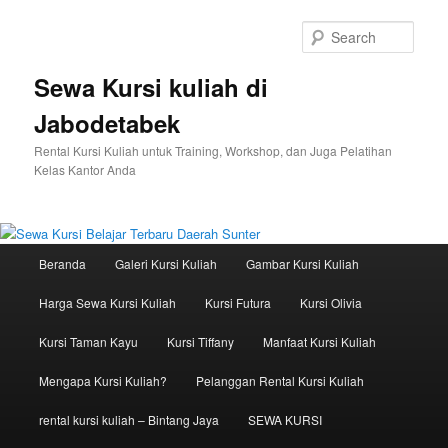
Sear
Sewa Kursi kuliah di
Jabodetabek
Rental Kursi Kuliah untuk Training, Workshop, dan Juga Pelatihan
Kelas Kantor Anda
Main menu
Beranda
Galeri Kursi Kuliah
Gambar Kursi Kuliah
Skip to primary content
Skip to secondary content
Harga Sewa Kursi Kuliah
Kursi Futura
Kursi Olivia
Kursi Taman Kayu
Kursi Tiffany
Manfaat Kursi Kuliah
Mengapa Kursi Kuliah?
Pelanggan Rental Kursi Kuliah
rental kursi kuliah – Bintang Jaya
SEWA KURSI