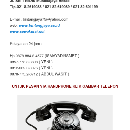
Jl. Siti I No.40 Mustikajaya Bekasi
Tlp.021-8.2619088 / 021-82.619089 / 021-82.601199
E-mail. bintangjaya75@yahoo.com
web.
www.bintangjaya.co.id
www.sewakursi.net
Pelayanan 24 jam :
Hp.0878-884.8-4577 (ISMAYADI/ISMET )
0857-773.3-3808 ( YENI )
0812-862.0-3076 ( YENI )
0878-775.2-0712 ( ABDUL WASIT )
UNTUK PESAN VIA HANDPHONE,KLIK GAMBAR TELEPON