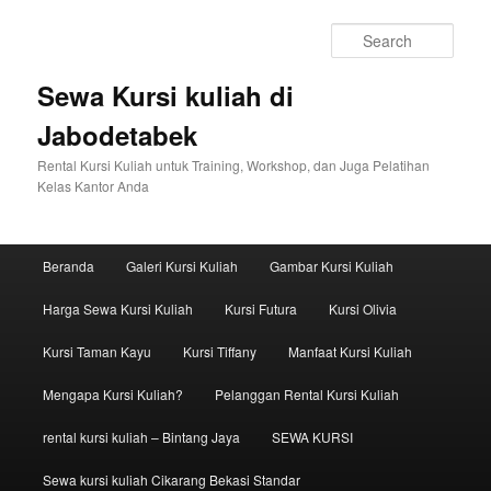
Sear
Sewa Kursi kuliah di
Jabodetabek
Rental Kursi Kuliah untuk Training, Workshop, dan Juga Pelatihan
Kelas Kantor Anda
Main menu
Beranda
Galeri Kursi Kuliah
Gambar Kursi Kuliah
Skip to primary content
Skip to secondary content
Harga Sewa Kursi Kuliah
Kursi Futura
Kursi Olivia
Kursi Taman Kayu
Kursi Tiffany
Manfaat Kursi Kuliah
Mengapa Kursi Kuliah?
Pelanggan Rental Kursi Kuliah
rental kursi kuliah – Bintang Jaya
SEWA KURSI
Sewa kursi kuliah Cikarang Bekasi Standar