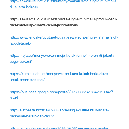
http://sewakursi.net/2018/09/menyewakan-sofa-single-minimalis-
di-jakarta-bekasi/
http://sewasofa.id/2018/09/07/sofa-single-minimalis-produk-baru-
dari-kami-siap-disewakan-di-jabodetabek/
http://www.tendakerucut.net/pusat-sewa-sofa-single-minimalis-di-
jabodetabek/
http://meja.co/menyewakan-meja-kotak-runner-merah-di-jakarta-
bogor-bekasi/
https://kursikuliah.net/menyewakan-kursi-kuliah-berkualitas-
untuk-acara-seminar/
https://business.google.com/posts/l/02693351418642019342?
hl=id
http://alatpesta.id/2018/09/08/sofa-single-putih-untuk-acara-
berkesan-bersih-dan-rapih/
http://bintangjayaevent.com/2018/09/08/menyewakan-sofa-