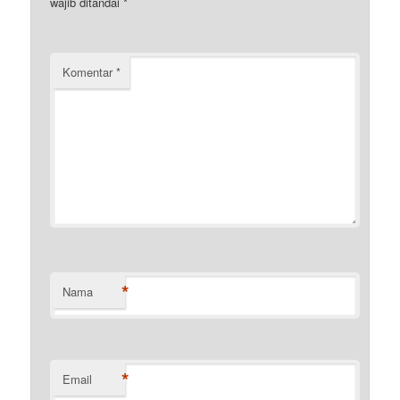
wajib ditandai
*
Komentar
*
*
Nama
*
Email