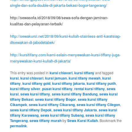
single-dan-sofa-double-di-jakarta-bekasi-bogor-tangerang/
http://sewasofa.id/2018/09/08/sewa-sofa-dengan-jaminan-
kualitas-dan-pelayanan-terbaik/
http://sewakursi.net/2018/09/kursi-kuliah-stainless-anti-karatsiap-
disewakan-di-jabodetabek/
http://kursitifany.com/kami-selain-menyewakan-kursi-tiffany-juga-
menyewakan-kursi-kuliah-di-jakarta/
This entry was posted in
kursi chiavari
,
kursi tiffany
and tagged
kursi
,
kursi chiavari
,
kursi jamuan
,
kursi tifany mewah
,
kursi
tiffany
,
kursi tiffany gold
,
kursi tiffany jakarta
,
kursi tiffany putih
,
kursi tiffany silver
,
pusat kursi tiffany
,
rental kursi tiffany
,
sewa
kursi
,
sewa kursi tiffany
,
sewa kursi tiffany Bandung
,
sewa kursi
tiffany Bekasi
,
sewa kursi tiffany Bogor
,
sewa kursi tiffany
Cikampek
,
sewa kursi tiffany Cikarang
,
sewa kursi tiffany Cilegon
,
sewa kursi tiffany Depok
,
sewa kursi tiffany Jakarta
,
sewa kursi
tiffany Karawang
,
sewa kursi tiffany Subang
,
sewa kursi tiffany
Tangerang
,
sewa tiffany murah
by
Sewa Kursi Kuliah
. Bookmark the
permalink
.