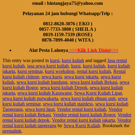
email : bintangjaya75@yahoo.com
Pelayanan 24 jam hubungi Whatsapp/Telp :
0812-8620-3076 ( EKO )
0857-7733-3808 ( SHEILA )
0819-1159-7339 (ROSE)
0878-7899-4040 ( WITA )
Alat Pesta Lainnya
>>>Klik Link Disini<<<
This entry was posted in
kursi
,
kursi kuliah
and tagged
Jasa rental
kursi kuliah
,
jasa sewa kursi kuliah
,
kursi
,
kursi kuliah
,
kursi kuliah
jakarta
,
kursi seminar
,
kursi workshop
,
rental kursi kuliah
,
Rental
kursi kuliah chitose
,
sewa kursi
,
sewa kursi jakarta
,
sewa kursi
kuliah
,
sewa kursi kuliah bandung
,
sewa kursi kuliah Bekasi
,
sewa
kursi kuliah Bogor
,
sewa kursi kuliah Depok
,
sewa kursi kuliah
jakarta
,
sewa kursi kuliah Karawang
,
Sewa Kursi Kuliah Lipat
,
sewa kursi kuliah purwakarta
,
sewa kursi kuliah ribuan unit
,
sewa
kursi kuliah seminar
,
sewa kursi kuliah stainless
,
sewa kursi kuliah
Tangerang
,
sewa kursi lipat
,
Vendor rental kursi kuliah
,
Vendor
rental kursi kuliah Bekasi
,
Vendor rental kursi kuliah Bogor
,
Vendor
rental kursi kuliah depok
,
Vendor rental kursi kuliah jakarta
,
Vendor
rental kursi kuliah tangerang
by
Sewa Kursi Kuliah
. Bookmark the
permalink
.