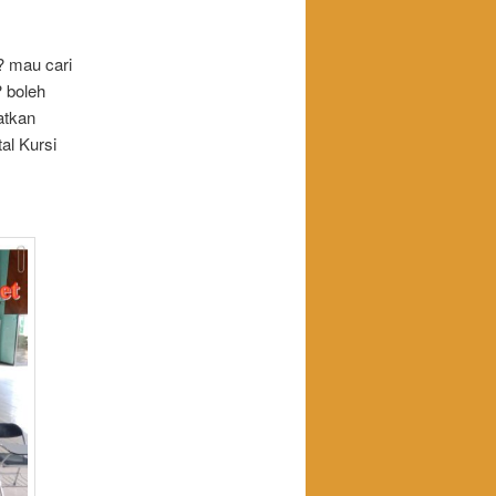
? mau cari
? boleh
atkan
al Kursi