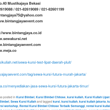
 No.40 Mustikajaya Bekasi
2619088 / 021-82619089 / 021-82601199
bintangjaya75@yahoo.com
ww.bintangjayaevent.com
://www.bintangjaya.co.id
w.sewakursi.net
w.bintangjayaevent.com
w.meja.co
sikuliah.net/sewa-kursi-test-lipat-daerah-pluit/
ryajayaevent.com/tag/sewa-kursi-futura-murah-jakarta/
ja.co/menyediakan-jasa-sewa-kursi-futura-jakarta-timur/
as posted in
Kursi Bimbel
,
Kursi Bimbel Chitose
,
kursi kuliah
,
Kursi Kuliah Lipat
 Bimbel
,
Sewa Kursi Kuliah
and tagged
kursi
,
kursi kuliah
,
kursi kuliah jakarta
,
k
rsi workshop
,
Rental Kursi Bimbel Chitose Terbaik Semanggi
,
rental kursi kulia