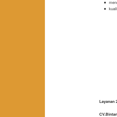
mens
kual
Layanan 2
CV.Bintan