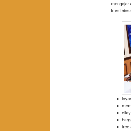
mengajar a
kursi bias
laya
memb
dila
harg
free