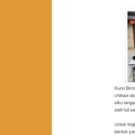
Kursi Bimb
chitose at
siku tanga
stell full
Untuk tin
bentuk yan