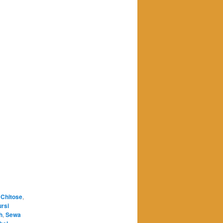
 Chitose
,
ursi
h
,
Sewa