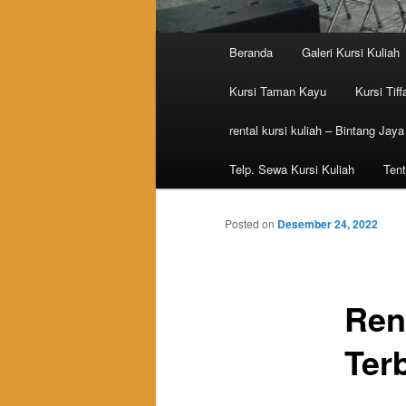
Main menu
Beranda
Galeri Kursi Kuliah
Skip to primary content
Skip to secondary content
Kursi Taman Kayu
Kursi Tiff
rental kursi kuliah – Bintang Jaya
Telp. Sewa Kursi Kuliah
Tent
Posted on
Desember 24, 2022
Ren
Ter