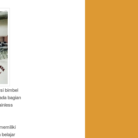
si bimbel
pada bagian
ainless
memiliki
 belajar