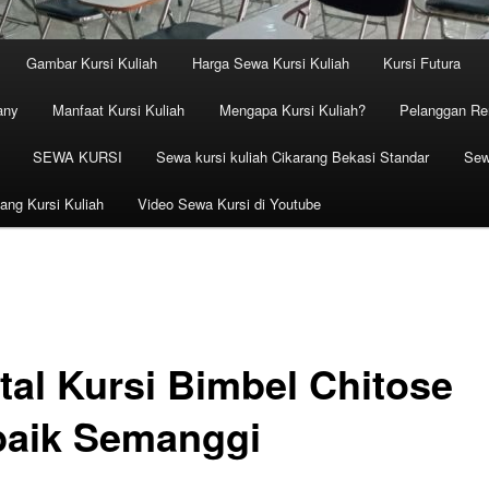
Gambar Kursi Kuliah
Harga Sewa Kursi Kuliah
Kursi Futura
any
Manfaat Kursi Kuliah
Mengapa Kursi Kuliah?
Pelanggan Ren
SEWA KURSI
Sewa kursi kuliah Cikarang Bekasi Standar
Sew
ang Kursi Kuliah
Video Sewa Kursi di Youtube
tal Kursi Bimbel Chitose
baik Semanggi