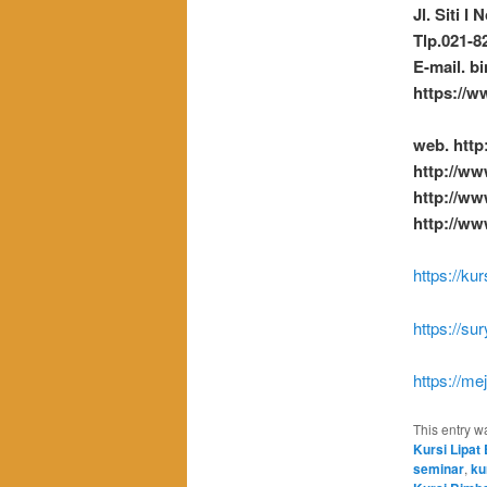
Jl. Siti I
Tlp.021-8
E-mail. 
https://w
web. http
http://ww
http://ww
http://ww
https://kur
https://su
https://me
This entry w
Kursi Lipat
seminar
,
ku