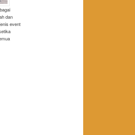
bagai
ah dan
jenis event
ketika
semua