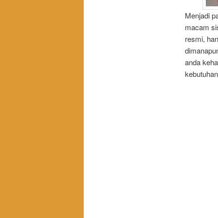
Menjadi pa
macam sis
resmi, han
dimanapun 
anda keha
kebutuhan