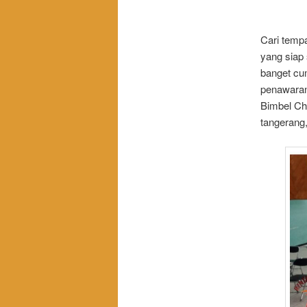
Cari temp
yang siap 
banget cum
penawaran 
Bimbel Chi
tangerang,