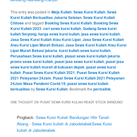
This entry was posted in
Meja Kuliah
,
Sewa Kursi Kuliah
,
Sewa
Kursi Kuliah Berkualitas Jakarta Selatan
,
Sewa Kursi Kuliah
Chitose
and tagged
Booking Sewa Kursi Kuliah
,
Booking Sewa
Kursi Kuliah 2023
,
cari sewa kursi kuliah
,
Gudang Sewa kursi
kuliah Serpong
,
harga sewa kursi kuliah
,
jasa sewa kursi kuliah
,
Jasa Sewa Kursi Kuliah Atau Kursi Lipat
,
Jasa Sewa Kursi Kuliah
Atau Kursi Lipat Murah Bekasi
,
Jasa Sewa Kursi Kuliah Atau Kursi
Lipat Murah Bekasi jakarta
,
kursi kuliah sewa kursi kuliah
,
Perusahaan Sewa kursi kuliah
,
piusat sewa kursi kuliah jakarta
,
promo sewa kursi kuliah
,
pusat jasa sewa kursi kuliah
,
pusat jasa
sewa kursi kuliah murah di kukusan depok
,
pusat sewa kursi
kuliah
,
Pusat Sewa Kursi Kuliah 2021
,
Pusat Sewa Kursi Kuliah
2021 Pelayanan 24Jam
,
Pusat Sewa Kursi Kuliah 2021 Pelayanan
24Jam Masa Pandemi Covid-19
,
pusat sewa kursi kuliah
berkualitas
by
Sewa Kursi Kuliah
. Bookmark the
permalink
.
ONE THOUGHT ON “
PUSAT SEWA KURSI KULIAH READY STOCK BANDUNG
”
Pingback:
Sewa Kursi Kuliah Bendungan Hilir Tanah
Abang - Sewa Kursi kuliah di JabodetabekSewa Kursi
kuliah di Jabodetabek