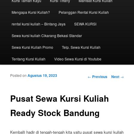
Kursi Taman Kayu
Kursi Tiffany
Manfaat Kursi Kuliah
Mengapa Kursi Kuliah?
Pelanggan Rental Kursi Kuliah
rental kursi kuliah – Bintang Jaya
SEWA KURSI
Sewa kursi kuliah Cikarang Bekasi Standar
Sewa Kursi Kuliah Promo
Telp. Sewa Kursi Kuliah
Tentang Kursi Kuliah
Video Sewa Kursi di Youtube
Posted on
Agustus 19, 2023
Post navigation
←
Previous
Next
→
Pusat Sewa Kursi Kuliah
Ready Stock Bandung
Kemballi hadir di tengah-tengah kita yaitu pusat sewa kursi kuliah