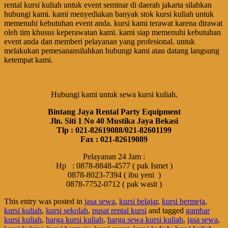
rental kursi kuliah untuk event seminar di daerah jakarta silahkan
hubungi kami. kami menyediakan banyak stok kursi kuliah untuk
memenuhi kebutuhan event anda. kursi kami terawat karena dirawat
oleh tim khusus keperawatan kami. kami siap memenuhi kebutuhan
event anda dan memberi pelayanan yang profesional. untuk
melakukan pemesanansilahkan hubungi kami atau datang langsung
ketempat kami.
Hubungi kami untuk sewa kursi kuliah.
Bintang Jaya Rental Party Equipment
Jln. Siti 1 No 40 Mustika Jaya Bekasi
Tlp : 021-82619088/021-82601199
Fax : 021-82619089
Pelayanan 24 Jam :
Hp : 0878-8848-4577 ( pak Ismet )
0878-8023-7394 ( ibu yeni )
0878-7752-0712 ( pak wasit )
This entry was posted in
jasa sewa
,
kursi belajar
,
kursi bermeja
,
kursi kuliah
,
kursi sekolah
,
pusat rental kursi
and tagged
gambar
kursi kuliah
,
harga kursi kuliah
,
harga sewa kursi kuliah
,
jasa sewa
,