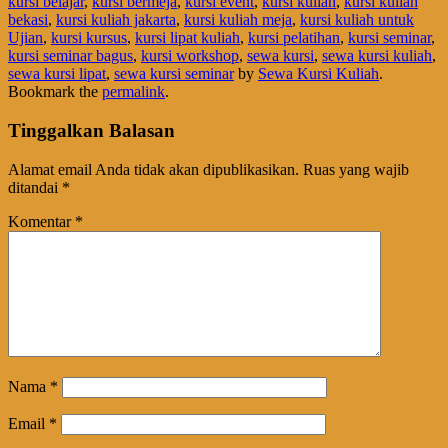
kursi belajar
,
kursi bermeja
,
kursi event
,
kursi kuliah
,
kursi kuliah
bekasi
,
kursi kuliah jakarta
,
kursi kuliah meja
,
kursi kuliah untuk
Ujian
,
kursi kursus
,
kursi lipat kuliah
,
kursi pelatihan
,
kursi seminar
,
kursi seminar bagus
,
kursi workshop
,
sewa kursi
,
sewa kursi kuliah
,
sewa kursi lipat
,
sewa kursi seminar
by
Sewa Kursi Kuliah
.
Bookmark the
permalink
.
Tinggalkan Balasan
Alamat email Anda tidak akan dipublikasikan.
Ruas yang wajib
ditandai
*
Komentar
*
Nama
*
Email
*