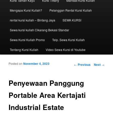
Kursi Taman Kayu
Kursi Tiffany
Manfaat Kursi Kuliah
Mengapa Kursi Kuliah?
Pelanggan Rental Kursi Kuliah
rental kursi kuliah – Bintang Jaya
SEWA KURSI
Sewa kursi kuliah Cikarang Bekasi Standar
Sewa Kursi Kuliah Promo
Telp. Sewa Kursi Kuliah
Tentang Kursi Kuliah
Video Sewa Kursi di Youtube
Posted on
November 4, 2023
Post navigation
←
Previous
Next
→
Penyewaan Panggung
Portable Area Kertajati
Industrial Estate