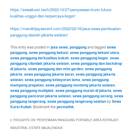
https://sewakursi.tech/2022/10/27/penyewaan-kursi-futura-
kualitas-unggul-dan-terpercaya-bogor/
https://mandirijayaevent.com/2022/02/16/jasa-sewa-pembuatan-
panggung-daerah-jakarta-selatan/
This entry was posted in
jasa sewa
,
panggung
and tagged
sewa
panggung
,
sewa panggung bekasi
,
sewa panggung bekasi utara
,
sewa panggung berkualitas kokoh
,
sewa panggung bogor
,
sewa
panggung cilandak jakarta selatan
,
sewa panggung dan backdrop
di jakarta
,
sewa panggung dan mini garden
,
sewa panggung
jakarta
,
sewa panggung jakarta barat
,
sewa panggung jakarta
selatan
,
sewa panggung kebayoran lama
,
sewa panggung
mampang prapatan
,
sewa panggung menteng jakarta selatan
,
sewa panggung multiplek
,
sewa panggung murah di jakarta
,
sewa
panggung pancoran jakarta selatan
,
sewa panggung serang
,
sewa
panggung tangerang
,
sewa panggung tangerang selatan
by
Sewa
Kursi Kuliah
. Bookmark the
permalink
.
2 THOUGHTS ON “
PENYEWAAN PANGGUNG PORTABLE AREA KERTAJATI
INDUSTRIAL ESTATE MAJALENGKA
”