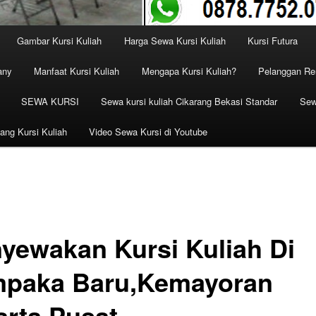
Gambar Kursi Kuliah
Harga Sewa Kursi Kuliah
Kursi Futura
any
Manfaat Kursi Kuliah
Mengapa Kursi Kuliah?
Pelanggan Ren
SEWA KURSI
Sewa kursi kuliah Cikarang Bekasi Standar
Sew
ang Kursi Kuliah
Video Sewa Kursi di Youtube
yewakan Kursi Kuliah Di
paka Baru,Kemayoran
arta Pusat