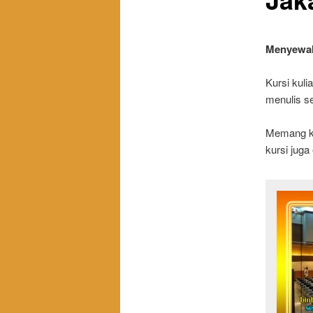
Menyewak
Kursi kuli
menulis se
Memang ku
kursi juga