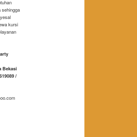
utuhan
a sehingga
yesal
ewa kursi
elayanan
arty
ya Bekasi
619089 /
hoo.com