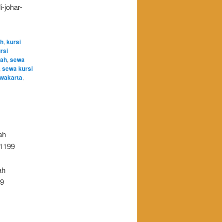
-johar-
ah
,
kursi
rsi
iah
,
sewa
,
sewa kursi
rwakarta
,
ah
01199
ah
99