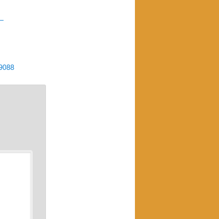
–
a
-9088