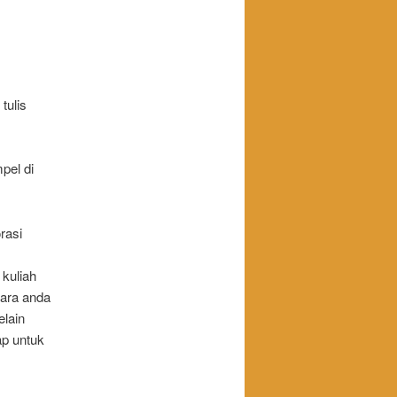
tulis
pel di
rasi
 kuliah
ara anda
elain
ap untuk