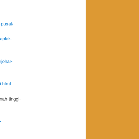
-pusat/
aplak-
rjohar-
i.html
ah-tinggi-
-