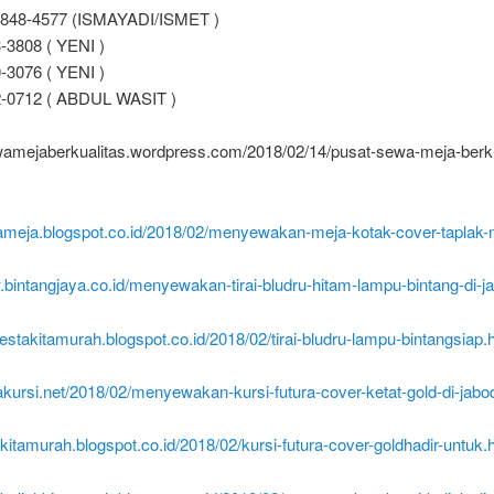
8848-4577 (ISMAYADI/ISMET )
-3808 ( YENI )
-3076 ( YENI )
2-0712 ( ABDUL WASIT )
ewamejaberkualitas.wordpress.com/2018/02/14/pusat-sewa-meja-berkua
wameja.blogspot.co.id/2018/02/menyewakan-meja-kotak-cover-taplak-
.bintangjaya.co.id/menyewakan-tirai-bludru-hitam-lampu-bintang-di-ja
tpestakitamurah.blogspot.co.id/2018/02/tirai-bludru-lampu-bintangsiap.
akursi.net/2018/02/menyewakan-kursi-futura-cover-ketat-gold-di-jabo
sikitamurah.blogspot.co.id/2018/02/kursi-futura-cover-goldhadir-untuk.