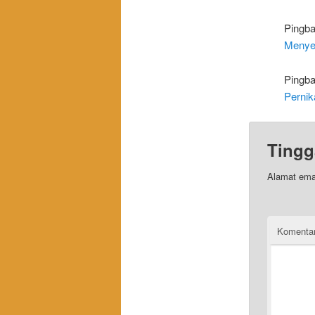
Pingb
Menye
Pingb
Pernik
Tingg
Alamat emai
Komenta