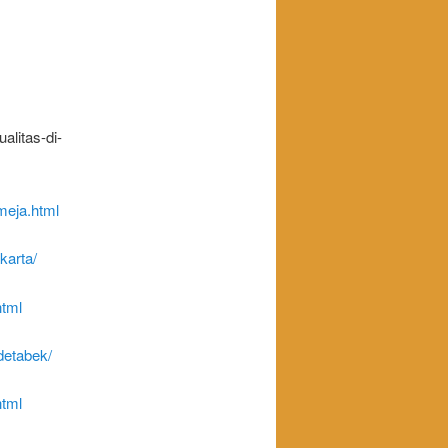
litas-di-
meja.html
karta/
html
detabek/
html