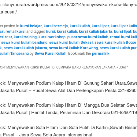
rsitifanymurah.wordpress.com/2018/02/14/menyewakan-kursi-tifany-di
ta-pusat/
as posted in
kursi belajar
,
kursi bermeja
,
kursi kuliah
,
kursi lipat
,
kursi lipat kuli
at rental kursi
and tagged
kursi
,
kursi kuliah
,
kursi kuliah jakarta
,
kursi lipat
,
ku
rsi test
,
kursi training
,
kursi workshop
,
pusat sewa kursi kuliah
,
rental kursi kul
,
sewa kursi kuliah bandung
,
sewa kursi kuliah Bekasi
,
sewa kursi kuliah Bogor
k
,
sewa kursi kuliah jakarta
,
sewa kursi kuliah Karawang
,
sewa kursi kuliah pu
kuliah Tangerang
by
Sewa Kursi Kuliah
. Bookmark the
permalink
.
ON “
MENYEWAKAN KURSI KULIAH DI CEMPAKA BARU,KEMAYORAN JAKARTA PUSAT
”
ack: Menyewakan Podium Kalep Hitam Di Gunung Sahari Utara,Saw
Jakarta Pusat – Pusat Sewa Alat Dan Perlengkapan Pesta 021-826
ack: Menyewakan Podium Kalep Hitam Di Mangga Dua Selatan,Saw
Jakarta Pusat | Rental Tenda, Pelaminan Dan Dekorasi 021-826011
ck: Menyewakan Sofa Hitam Dan Sofa Putih Di Kartini,Sawah Besar
a Pusat – Jasa Sewa Sofa Acara Internasional