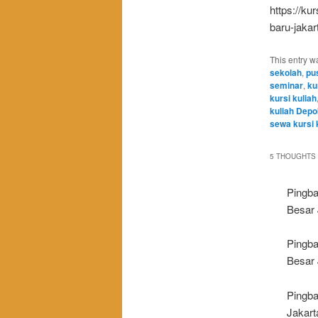
https://ku
baru-jakar
This entry w
sekolah
,
pus
seminar
,
ku
kursi kuliah
kuliah Depo
sewa kursi 
5 THOUGHTS 
Pingb
Besar 
Pingb
Besar 
Pingba
Jakart