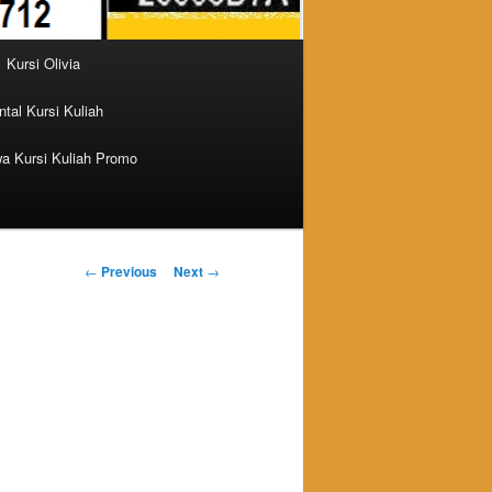
Kursi Olivia
tal Kursi Kuliah
a Kursi Kuliah Promo
Post navigation
←
Previous
Next
→