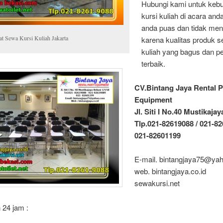
Hubungi kami untuk keb
kursi kuliah di acara and
anda puas dan tidak men
at Sewa Kursi Kuliah Jakarta
karena kualitas produk s
kuliah yang bagus dan p
terbaik.
CV.Bintang Jaya Rental P
Equipment
Jl. Siti I No.40 Mustikaja
Tlp.021-82619088 / 021-82
021-82601199
E-mail. bintangjaya75@ya
web. bintangjaya.co.id
sewakursi.net
 24 jam :