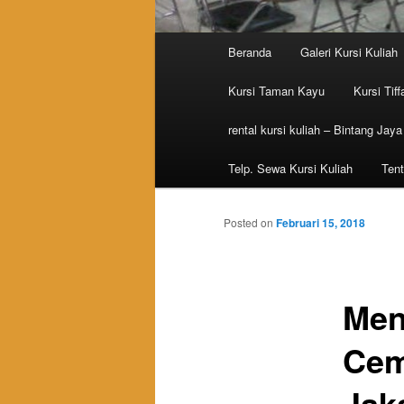
Main menu
Beranda
Galeri Kursi Kuliah
Skip to primary content
Skip to secondary content
Kursi Taman Kayu
Kursi Tiff
rental kursi kuliah – Bintang Jaya
Telp. Sewa Kursi Kuliah
Tent
Posted on
Februari 15, 2018
Men
Cem
Jak