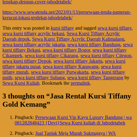
lengkap-dengan-cover-jabodetabek/
https://www.sewatenda.net/2023/01/13/persewaan-tenda-pameran-
kerucut-lokasi-terdekat-jabodetabek/
This entry was posted in
kursi tiffany
and tagged
sewa kursi tiffany
,
sewa kursi tiffany acrylic bekasi
,
Sewa Kursi Tiffany Acrylic
Daerah depok
,
Sewa Kursi Tiffany Acrylic Daerah Kalimalang
,
sewa kursi tiffany acrylic jakarta
,
sewa kursi tiffany Bandung
,
sewa
kursi tiffany Bekasi
,
sewa kursi tiffany Bogor
,
sewa kursi tiffany
Cikampek
,
sewa kursi tiffany Cikarang
,
sewa kursi tiffany Cilegon
,
sewa kursi tiffany Depok
,
sewa kursi tiffany Jakarta
,
sewa kursi
tiffany jakarta pusat
,
sewa kursi tiffany Karawang
,
sewa kursi
tiffany murah
,
sewa kursi tiffany Purwakarta
,
sewa kursi tiffany
putih
,
sewa kursi tiffany Subang
,
sewa kursi tiffany Tangerang
by
Sewa Kursi Kuliah
. Bookmark the
permalink
.
3 thoughts on “
Jasa Rental Kursi Tiffany
Gold Kemang
”
Pingback:
Persewaan Kursi Vip Kayu Luxury Bandung | wa
081282848423 {Devi}Sewa Kursi kuliah di Jabodetabek
Pingback:
Jual Taplak Meja Murah Sukmajaya | WA