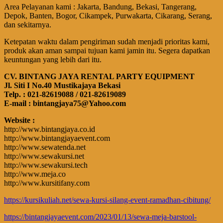
Area Pelayanan kami : Jakarta, Bandung, Bekasi, Tangerang,
Depok, Banten, Bogor, Cikampek, Purwakarta, Cikarang, Serang,
dan sekitarnya.
Ketepatan waktu dalam pengiriman sudah menjadi prioritas kami,
produk akan aman sampai tujuan kami jamin itu. Segera dapatkan
keuntungan yang lebih dari itu.
CV. BINTANG JAYA RENTAL PARTY EQUIPMENT
Jl. Siti I No.40 Mustikajaya Bekasi
Telp. : 021-82619088 / 021-82619089
E-mail : bintangjaya75@Yahoo.com
Website :
http://www.bintangjaya.co.id
http://www.bintangjayaevent.com
http://www.sewatenda.net
http://www.sewakursi.net
http://www.sewakursi.tech
http://www.meja.co
http://www.kursitifany.com
https://kursikuliah.net/sewa-kursi-silang-event-ramadhan-cibitung/
https://bintangjayaevent.com/2023/01/13/sewa-meja-barstool-