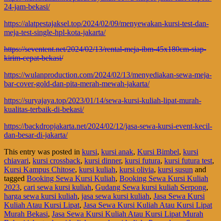
24-jam-bekasi/
https://alatpestajaksel.top/2024/02/09/menyewakan-kursi-test-dan-
meja-test-single-hpl-kota-jakarta/
https://seventent.net/2024/02/13/rental-meja-ibm-45x180cm-siap-
kirim-cepat-bekasi/
https://wulanproduction.com/2024/02/13/menyediakan-sewa-meja-
bar-cover-gold-dan-pita-merah-mewah-jakarta/
https://suryajaya.top/2023/01/14/sewa-kursi-kuliah-lipat-murah-
kualitas-terbaik-di-bekasi/
https://backdropjakarta.net/2024/02/12/jasa-sewa-kursi-event-kecil-
dan-besar-di-jakarta/
This entry was posted in
kursi
,
kursi anak
,
Kursi Bimbel
,
kursi
chiavari
,
kursi crossback
,
kursi dinner
,
kursi futura
,
kursi futura test
,
Kursi Kampus Chitose
,
kursi kuliah
,
kursi olivia
,
kursi susun
and
tagged
Booking Sewa Kursi Kuliah
,
Booking Sewa Kursi Kuliah
2023
,
cari sewa kursi kuliah
,
Gudang Sewa kursi kuliah Serpong
,
harga sewa kursi kuliah
,
jasa sewa kursi kuliah
,
Jasa Sewa Kursi
Kuliah Atau Kursi Lipat
,
Jasa Sewa Kursi Kuliah Atau Kursi Lipat
Murah Bekasi
,
Jasa Sewa Kursi Kuliah Atau Kursi Lipat Murah