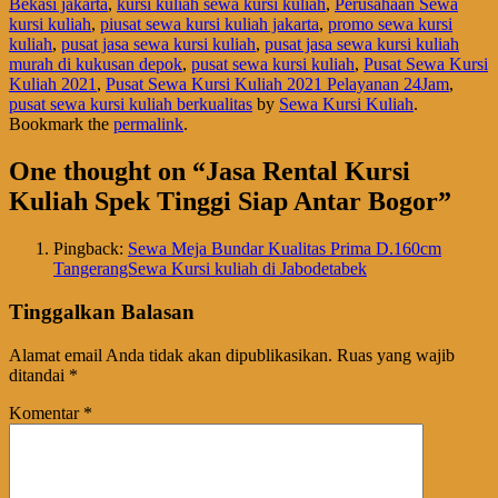
Bekasi jakarta
,
kursi kuliah sewa kursi kuliah
,
Perusahaan Sewa
kursi kuliah
,
piusat sewa kursi kuliah jakarta
,
promo sewa kursi
kuliah
,
pusat jasa sewa kursi kuliah
,
pusat jasa sewa kursi kuliah
murah di kukusan depok
,
pusat sewa kursi kuliah
,
Pusat Sewa Kursi
Kuliah 2021
,
Pusat Sewa Kursi Kuliah 2021 Pelayanan 24Jam
,
pusat sewa kursi kuliah berkualitas
by
Sewa Kursi Kuliah
.
Bookmark the
permalink
.
One thought on “
Jasa Rental Kursi
Kuliah Spek Tinggi Siap Antar Bogor
”
Pingback:
Sewa Meja Bundar Kualitas Prima D.160cm
TangerangSewa Kursi kuliah di Jabodetabek
Tinggalkan Balasan
Alamat email Anda tidak akan dipublikasikan.
Ruas yang wajib
ditandai
*
Komentar
*