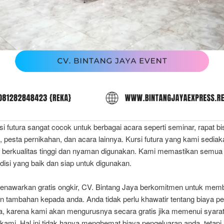
si futura sangat cocok untuk berbagai acara seperti seminar, rapat bi
, pesta pernikahan, dan acara lainnya. Kursi futura yang kami sedia
g berkualitas tinggi dan nyaman digunakan. Kami memastikan semua 
isi yang baik dan siap untuk digunakan.
nawarkan gratis ongkir, CV. Bintang Jaya berkomitmen untuk mem
n tambahan kepada anda. Anda tidak perlu khawatir tentang biaya p
ra, karena kami akan mengurusnya secara gratis jika memenui syara
kami. Hal ini tidak hanya menghemat biaya pengeluaran anda, tetapi 