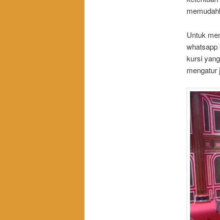
memudahka
Untuk mem
whatsapp 
kursi yan
mengatur 