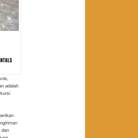
snis,
kan adalah
kursi
berikan
engiriman
t dan
juga