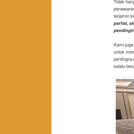
Tidak hany
penawaran
terjamin k
partisi, 
pendingin,
Kami juga
untuk mem
pentingny
selalu be