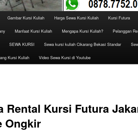
Gambar Kursi Kuliah
Harga Sewa Kursi Kuliah
Kursi Futura
any
Manfaat Kursi Kuliah
Mengapa Kursi Kuliah?
Pelanggan Ren
SEWA KURSI
Sewa kursi kuliah Cikarang Bekasi Standar
Sew
ang Kursi Kuliah
Video Sewa Kursi di Youtube
a Rental Kursi Futura Jaka
e Ongkir