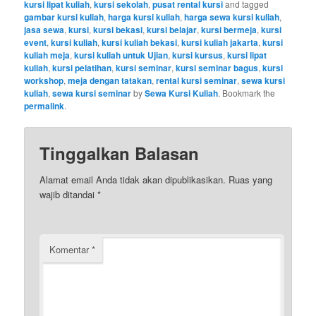
kursi lipat kuliah
,
kursi sekolah
,
pusat rental kursi
and tagged
gambar kursi kuliah
,
harga kursi kuliah
,
harga sewa kursi kuliah
,
jasa sewa
,
kursi
,
kursi bekasi
,
kursi belajar
,
kursi bermeja
,
kursi
event
,
kursi kuliah
,
kursi kuliah bekasi
,
kursi kuliah jakarta
,
kursi
kuliah meja
,
kursi kuliah untuk Ujian
,
kursi kursus
,
kursi lipat
kuliah
,
kursi pelatihan
,
kursi seminar
,
kursi seminar bagus
,
kursi
workshop
,
meja dengan tatakan
,
rental kursi seminar
,
sewa kursi
kuliah
,
sewa kursi seminar
by
Sewa Kursi Kuliah
. Bookmark the
permalink
.
Tinggalkan Balasan
Alamat email Anda tidak akan dipublikasikan.
Ruas yang
wajib ditandai
*
Komentar
*