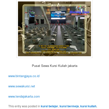
Pusat Sewa Kursi Kuliah jakarta
www.bintangjaya.co.id
www.sewakursi.net
www.tendajakarta.com
This entry was posted in
kursi belajar
,
kursi bermeja
,
kursi kuliah
,