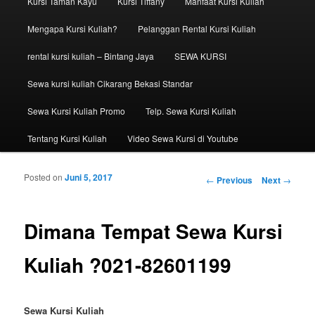
Kursi Taman Kayu
Kursi Tiffany
Manfaat Kursi Kuliah
Mengapa Kursi Kuliah?
Pelanggan Rental Kursi Kuliah
rental kursi kuliah – Bintang Jaya
SEWA KURSI
Sewa kursi kuliah Cikarang Bekasi Standar
Sewa Kursi Kuliah Promo
Telp. Sewa Kursi Kuliah
Tentang Kursi Kuliah
Video Sewa Kursi di Youtube
Posted on
Juni 5, 2017
Post navigation
←
Previous
Next
→
Dimana Tempat Sewa Kursi
Kuliah ?021-82601199
Sewa Kursi Kuliah