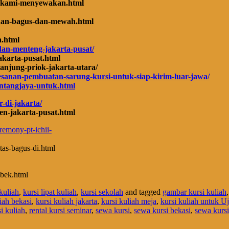
iah-kami-menyewakan.html
kahan-bagus-dan-mewah.html
a.html
-dan-menteng-jakarta-pusat/
jakarta-pusat.html
tanjung-priok-jakarta-utara/
sanan-pembuatan-sarung-kursi-untuk-siap-kirim-luar-jawa/
bintangjaya-untuk.html
-di-jakarta/
en-jakarta-pusat.html
remony-pt-ichii-
itas-bagus-di.html
abek.html
kuliah
,
kursi lipat kuliah
,
kursi sekolah
and tagged
gambar kursi kuliah
iah bekasi
,
kursi kuliah jakarta
,
kursi kuliah meja
,
kursi kuliah untuk Uj
si kuliah
,
rental kursi seminar
,
sewa kursi
,
sewa kursi bekasi
,
sewa kursi