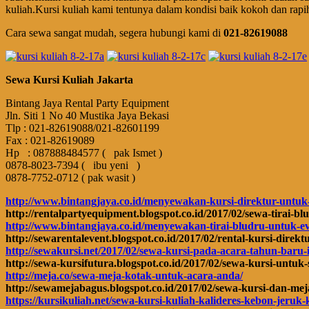
kuliah.Kursi kuliah kami tentunya dalam kondisi baik kokoh dan rap
Cara sewa sangat mudah, segera hubungi kami di
021-82619088
Sewa Kursi Kuliah Jakarta
Bintang Jaya Rental Party Equipment
Jln. Siti 1 No 40 Mustika Jaya Bekasi
Tlp : 021-82619088/021-82601199
Fax : 021-82619089
Hp : 087888484577 ( pak Ismet )
0878-8023-7394 ( ibu yeni )
0878-7752-0712 ( pak wasit )
http://www.bintangjaya.co.id/menyewakan-kursi-direktur-untu
http://rentalpartyequipment.blogspot.co.id/2017/02/sewa-tirai-b
http://www.bintangjaya.co.id/menyewakan-tirai-bludru-untuk-eve
http://sewarentalevent.blogspot.co.id/2017/02/rental-kursi-direk
http://sewakursi.net/2017/02/sewa-kursi-pada-acara-tahun-baru-
http://sewa-kursifutura.blogspot.co.id/2017/02/sewa-kursi-untuk
http://meja.co/sewa-meja-kotak-untuk-acara-anda/
http://sewamejabagus.blogspot.co.id/2017/02/sewa-kursi-dan-mej
https://kursikuliah.net/sewa-kursi-kuliah-kalideres-kebon-jeru