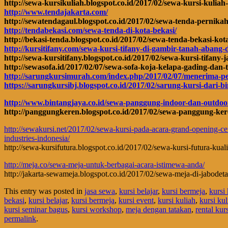
http://sewa-kursikuliah.blogspot.co.id/2017/02/sewa-kursi-kul
http://www.tendajakarta.com/
http://sewatendagaul.blogspot.co.id/2017/02/sewa-tenda-perni
http://tendabekasi.com/sewa-tenda-di-kota-bekasi/
http://bekasi-tenda.blogspot.co.id/2017/02/sewa-tenda-bekasi-kot
http://kursitifany.com/sewa-kursi-tifany-di-gambir-tanah-abang
http://sewa-kursitifany.blogspot.co.id/2017/02/sewa-kursi-tifany-
http://sewasofa.id/2017/02/07/sewa-sofa-koja-kelapa-gading-dan-
http://sarungkursimurah.com/index.php/2017/02/07/menerima-pe
https://sarungkursibj.blogspot.co.id/2017/02/sarung-kursi-dari-
http://www.bintangjaya.co.id/sewa-panggung-indoor-dan-outdoor
http://panggungkeren.blogspot.co.id/2017/02/sewa-panggung-ker
http://sewakursi.net/2017/02/sewa-kursi-pada-acara-grand-opening-ce
industries-indonesia/
http://sewa-kursifutura.blogspot.co.id/2017/02/sewa-kursi-futura-kual
http://meja.co/sewa-meja-untuk-berbagai-acara-istimewa-anda/
http://jakarta-sewameja.blogspot.co.id/2017/02/sewa-meja-di-jabodet
This entry was posted in
jasa sewa
,
kursi belajar
,
kursi bermeja
,
kursi 
bekasi
,
kursi belajar
,
kursi bermeja
,
kursi event
,
kursi kuliah
,
kursi kul
kursi seminar bagus
,
kursi workshop
,
meja dengan tatakan
,
rental kur
permalink
.