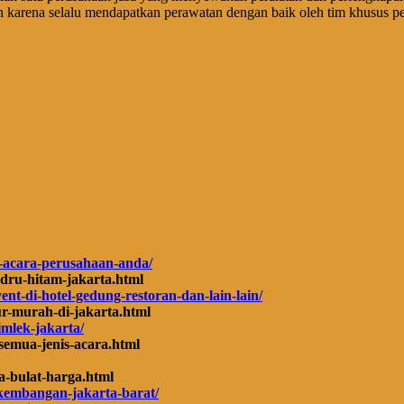
ih karena selalu mendapatkan perawatan dengan baik oleh tim khusus p
k-acara-perusahaan-anda/
ludru-hitam-jakarta.html
nt-di-hotel-gedung-restoran-dan-lain-lain/
tur-murah-di-jakarta.html
imlek-jakarta/
-semua-jenis-acara.html
a-bulat-harga.html
k-kembangan-jakarta-barat/