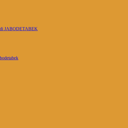
GKAP di JABODETABEK
abodetabek