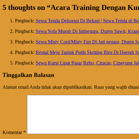
5 thoughts on “
Acara Training Dengan Kur
Pingback:
Sewa Tenda Dekorasi Di Bekasi | Sewa Tenda di Be
Pingback:
Sewa Sofa Murah Di Jatinegara, Duren Sawit, K
Pingback:
Sewa Misty Cool/Misty Fan Di Jati negara, Duren Sa
Pingback:
Rental Meja Taplak Putih Skriting Biru Di Daerah 
Pingback:
Sewa Kursi Lipat Pasar Rebo, Ciracas, Cipayung Jak
Tinggalkan Balasan
Alamat email Anda tidak akan dipublikasikan.
Ruas yang wajib ditan
Komentar
*