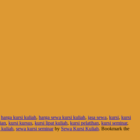
,
harga kursi kuliah
,
harga sewa kursi kuliah
,
jasa sewa
,
kursi
,
kursi
ian
,
kursi kursus
,
kursi lipat kuliah
,
kursi pelatihan
,
kursi seminar
,
 kuliah
,
sewa kursi seminar
by
Sewa Kursi Kuliah
. Bookmark the