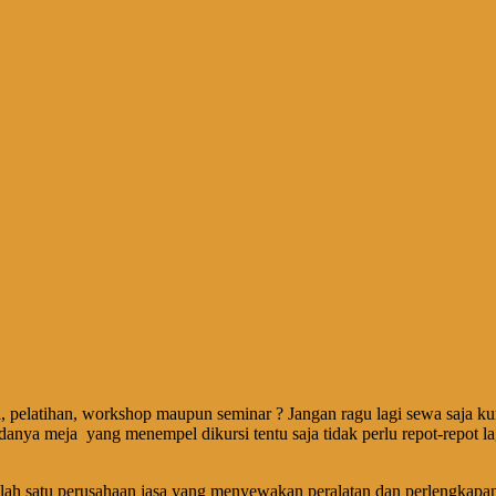
 pelatihan, workshop maupun seminar ? Jangan ragu lagi sewa saja kurs
 adanya meja yang menempel dikursi tentu saja tidak perlu repot-repot 
salah satu perusahaan jasa yang menyewakan peralatan dan perlengkapan