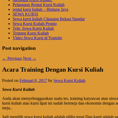
Pelanggan Rental Kursi Kuliah
rental kursi kuliah – Bintang Jaya
SEWA KURSI
Sewa kursi kuliah Cikarang Bekasi Standar
Sewa Kursi Kuliah Promo
Telp. Sewa Kursi Kuliah
Tentang Kursi Kuliah
Video Sewa Kursi di Youtube
Post navigation
←
Previous
Next
→
Acara Training Dengan Kursi Kuliah
Posted on
Februari 8, 2017
by
Sewa Kursi Kuliah
Sewa Kursi Kuliah
Anda akan menyelenggarakan suatu tes, training karyawan atau siswa,
kursi kuliah atau kursi lipat ini sudah bermeja dan ekonomis dengan
meja..
Jadi memilih sewa kursi kuliah adalah piliha tepat Dan kami adalah 