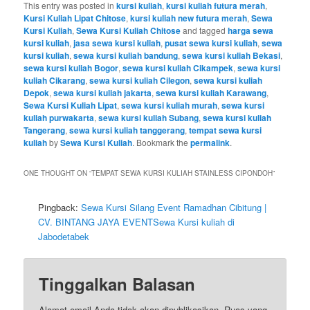
This entry was posted in
kursi kuliah
,
kursi kuliah futura merah
,
Kursi Kuliah Lipat Chitose
,
kursi kuliah new futura merah
,
Sewa
Kursi Kuliah
,
Sewa Kursi Kuliah Chitose
and tagged
harga sewa
kursi kuliah
,
jasa sewa kursi kuliah
,
pusat sewa kursi kuliah
,
sewa
kursi kuliah
,
sewa kursi kuliah bandung
,
sewa kursi kuliah Bekasi
,
sewa kursi kuliah Bogor
,
sewa kursi kuliah Cikampek
,
sewa kursi
kuliah Cikarang
,
sewa kursi kuliah Cilegon
,
sewa kursi kuliah
Depok
,
sewa kursi kuliah jakarta
,
sewa kursi kuliah Karawang
,
Sewa Kursi Kuliah Lipat
,
sewa kursi kuliah murah
,
sewa kursi
kuliah purwakarta
,
sewa kursi kuliah Subang
,
sewa kursi kuliah
Tangerang
,
sewa kursi kuliah tanggerang
,
tempat sewa kursi
kuliah
by
Sewa Kursi Kuliah
. Bookmark the
permalink
.
ONE THOUGHT ON “
TEMPAT SEWA KURSI KULIAH STAINLESS CIPONDOH
”
Pingback:
Sewa Kursi Silang Event Ramadhan Cibitung |
CV. BINTANG JAYA EVENTSewa Kursi kuliah di
Jabodetabek
Tinggalkan Balasan
Alamat email Anda tidak akan dipublikasikan.
Ruas yang