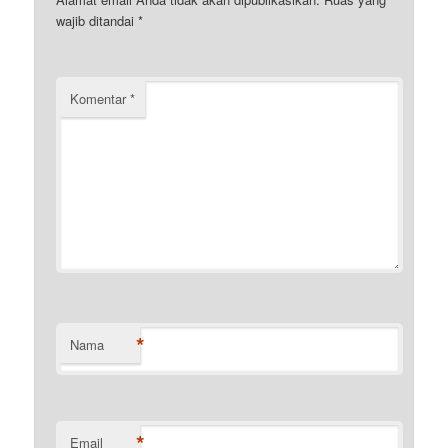
wajib ditandai
*
Komentar
*
*
Nama
*
Email