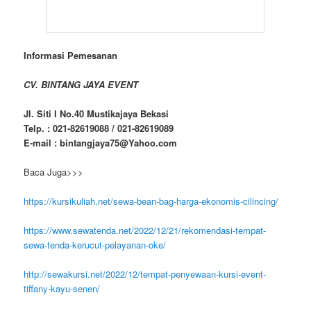
Informasi Pemesanan
CV. BINTANG JAYA EVENT
Jl. Siti I No.40 Mustikajaya Bekasi
Telp. : 021-82619088 / 021-82619089
E-mail : bintangjaya75@Yahoo.com
Baca Juga>>>
https://kursikuliah.net/sewa-bean-bag-harga-ekonomis-cilincing/
https://www.sewatenda.net/2022/12/21/rekomendasi-tempat-
sewa-tenda-kerucut-pelayanan-oke/
http://sewakursi.net/2022/12/tempat-penyewaan-kursi-event-
tiffany-kayu-senen/