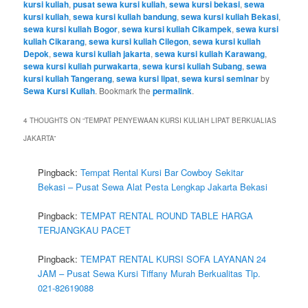
kursi kuliah
,
pusat sewa kursi kuliah
,
sewa kursi bekasi
,
sewa
kursi kuliah
,
sewa kursi kuliah bandung
,
sewa kursi kuliah Bekasi
,
sewa kursi kuliah Bogor
,
sewa kursi kuliah Cikampek
,
sewa kursi
kuliah Cikarang
,
sewa kursi kuliah Cilegon
,
sewa kursi kuliah
Depok
,
sewa kursi kuliah jakarta
,
sewa kursi kuliah Karawang
,
sewa kursi kuliah purwakarta
,
sewa kursi kuliah Subang
,
sewa
kursi kuliah Tangerang
,
sewa kursi lipat
,
sewa kursi seminar
by
Sewa Kursi Kuliah
. Bookmark the
permalink
.
4 THOUGHTS ON “
TEMPAT PENYEWAAN KURSI KULIAH LIPAT BERKUALIAS
JAKARTA
”
Pingback:
Tempat Rental Kursi Bar Cowboy Sekitar
Bekasi – Pusat Sewa Alat Pesta Lengkap Jakarta Bekasi
Pingback:
TEMPAT RENTAL ROUND TABLE HARGA
TERJANGKAU PACET
Pingback:
TEMPAT RENTAL KURSI SOFA LAYANAN 24
JAM – Pusat Sewa Kursi Tiffany Murah Berkualitas Tlp.
021-82619088