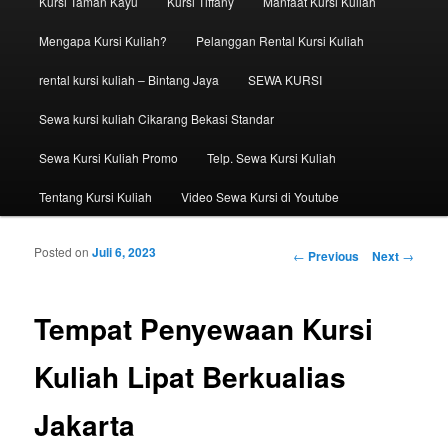
Kursi Taman Kayu
Kursi Tiffany
Manfaat Kursi Kuliah
Mengapa Kursi Kuliah?
Pelanggan Rental Kursi Kuliah
rental kursi kuliah – Bintang Jaya
SEWA KURSI
Sewa kursi kuliah Cikarang Bekasi Standar
Sewa Kursi Kuliah Promo
Telp. Sewa Kursi Kuliah
Tentang Kursi Kuliah
Video Sewa Kursi di Youtube
Posted on
Juli 6, 2023
Post navigation
←
Previous
Next
→
Tempat Penyewaan Kursi
Kuliah Lipat Berkualias
Jakarta