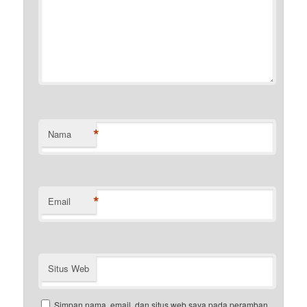
*
Nama
*
Email
Situs Web
Simpan nama, email, dan situs web saya pada peramban