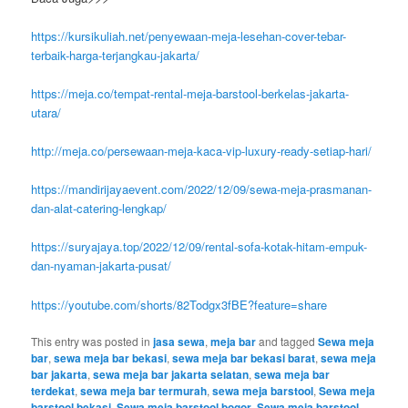
https://kursikuliah.net/penyewaan-meja-lesehan-cover-tebar-
terbaik-harga-terjangkau-jakarta/
https://meja.co/tempat-rental-meja-barstool-berkelas-jakarta-
utara/
http://meja.co/persewaan-meja-kaca-vip-luxury-ready-setiap-hari/
https://mandirijayaevent.com/2022/12/09/sewa-meja-prasmanan-
dan-alat-catering-lengkap/
https://suryajaya.top/2022/12/09/rental-sofa-kotak-hitam-empuk-
dan-nyaman-jakarta-pusat/
https://youtube.com/shorts/82Todgx3fBE?feature=share
This entry was posted in
jasa sewa
,
meja bar
and tagged
Sewa meja
bar
,
sewa meja bar bekasi
,
sewa meja bar bekasi barat
,
sewa meja
bar jakarta
,
sewa meja bar jakarta selatan
,
sewa meja bar
terdekat
,
sewa meja bar termurah
,
sewa meja barstool
,
Sewa meja
barstool bekasi
,
Sewa meja barstool bogor
,
Sewa meja barstool