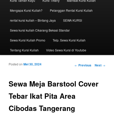
Kursi Taman Kayu
Kursi Tiffany
Manfaat Kursi Kuliah
Mengapa Kursi Kuliah?
Pelanggan Rental Kursi Kuliah
rental kursi kuliah – Bintang Jaya
SEWA KURSI
Sewa kursi kuliah Cikarang Bekasi Standar
Sewa Kursi Kuliah Promo
Telp. Sewa Kursi Kuliah
Tentang Kursi Kuliah
Video Sewa Kursi di Youtube
Posted on
Mei 30, 2024
Post navigation
←
Previous
Next
→
Sewa Meja Barstool Cover
Tebar Ikat Pita Area
Cibodas Tangerang