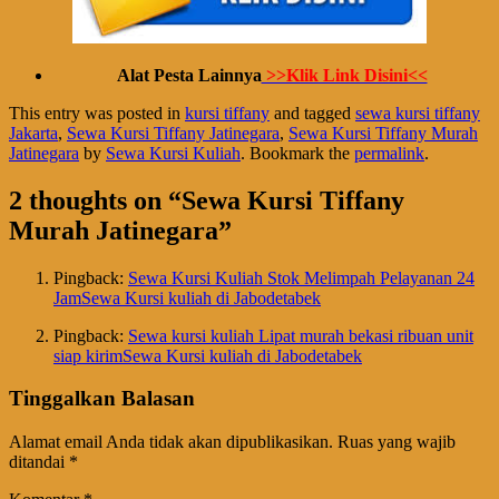
Alat Pesta Lainnya
>>Klik Link Disini<<
This entry was posted in
kursi tiffany
and tagged
sewa kursi tiffany
Jakarta
,
Sewa Kursi Tiffany Jatinegara
,
Sewa Kursi Tiffany Murah
Jatinegara
by
Sewa Kursi Kuliah
. Bookmark the
permalink
.
2 thoughts on “
Sewa Kursi Tiffany
Murah Jatinegara
”
Pingback:
Sewa Kursi Kuliah Stok Melimpah Pelayanan 24
JamSewa Kursi kuliah di Jabodetabek
Pingback:
Sewa kursi kuliah Lipat murah bekasi ribuan unit
siap kirimSewa Kursi kuliah di Jabodetabek
Tinggalkan Balasan
Alamat email Anda tidak akan dipublikasikan.
Ruas yang wajib
ditandai
*