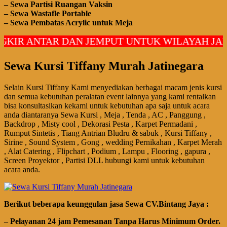
– Sewa Partisi Ruangan Vaksin
– Sewa Wastafle Portable
– Sewa Pembatas Acrylic untuk Meja
KIR ANTAR DAN JEMPUT UNTUK WILAYAH JAK
Sewa Kursi Tiffany Murah Jatinegara
Selain Kursi Tiffany Kami menyediakan berbagai macam jenis kursi
dan semua kebutuhan peralatan event lainnya yang kami rentalkan
bisa konsultasikan kekami untuk kebutuhan apa saja untuk acara
anda diantaranya Sewa Kursi , Meja , Tenda , AC , Panggung ,
Backdrop , Misty cool , Dekorasi Pesta , Karpet Permadani ,
Rumput Sintetis , Tiang Antrian Bludru & sabuk , Kursi Tiffany ,
Sirine , Sound System , Gong , wedding Pernikahan , Karpet Merah
, Alat Catering , Flipchart , Podium , Lampu , Flooring , gapura ,
Screen Proyektor , Partisi DLL hubungi kami untuk kebutuhan
acara anda.
Bегіkut bеbегара kеungguӏаn јаѕа Sеwа CV.Bintang Jaya :
– Pеӏауаnаn 24 jam Pemesanan Tanpa Harus Minimum Order.