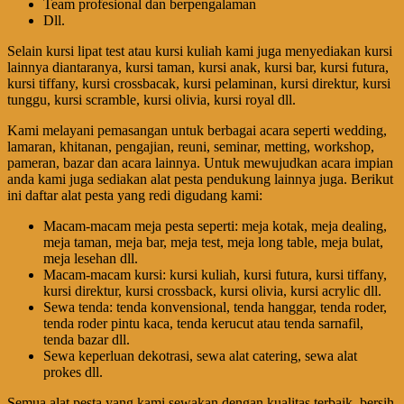
Team profesional dan berpengalaman
Dll.
Selain kursi lipat test atau kursi kuliah kami juga menyediakan kursi
lainnya diantaranya, kursi taman, kursi anak, kursi bar, kursi futura,
kursi tiffany, kursi crossbacak, kursi pelaminan, kursi direktur, kursi
tunggu, kursi scramble, kursi olivia, kursi royal dll.
Kami melayani pemasangan untuk berbagai acara seperti wedding,
lamaran, khitanan, pengajian, reuni, seminar, metting, workshop,
pameran, bazar dan acara lainnya. Untuk mewujudkan acara impian
anda kami juga sediakan alat pesta pendukung lainnya juga. Berikut
ini daftar alat pesta yang redi digudang kami:
Macam-macam meja pesta seperti: meja kotak, meja dealing,
meja taman, meja bar, meja test, meja long table, meja bulat,
meja lesehan dll.
Macam-macam kursi: kursi kuliah, kursi futura, kursi tiffany,
kursi direktur, kursi crossback, kursi olivia, kursi acrylic dll.
Sewa tenda: tenda konvensional, tenda hanggar, tenda roder,
tenda roder pintu kaca, tenda kerucut atau tenda sarnafil,
tenda bazar dll.
Sewa keperluan dekotrasi, sewa alat catering, sewa alat
prokes dll.
Semua alat pesta yang kami sewakan dengan kualitas terbaik, bersih