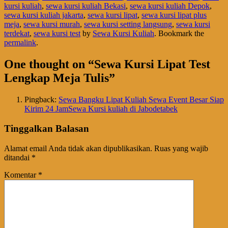
kursi kuliah
,
sewa kursi kuliah Bekasi
,
sewa kursi kuliah Depok
,
sewa kursi kuliah jakarta
,
sewa kursi lipat
,
sewa kursi lipat plus
meja
,
sewa kursi murah
,
sewa kursi setting langsung
,
sewa kursi
terdekat
,
sewa kursi test
by
Sewa Kursi Kuliah
. Bookmark the
permalink
.
One thought on “
Sewa Kursi Lipat Test
Lengkap Meja Tulis
”
Pingback:
Sewa Bangku Lipat Kuliah Sewa Event Besar Siap
Kirim 24 JamSewa Kursi kuliah di Jabodetabek
Tinggalkan Balasan
Alamat email Anda tidak akan dipublikasikan.
Ruas yang wajib
ditandai
*
Komentar
*