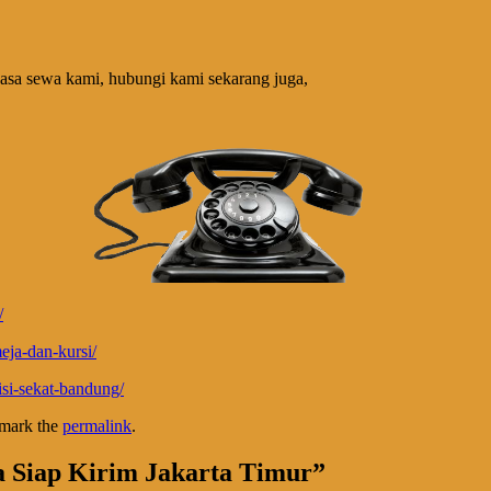
jasa sewa kami, hubungi kami sekarang juga,
/
ja-dan-kursi/
isi-sekat-bandung/
mark the
permalink
.
a Siap Kirim Jakarta Timur
”