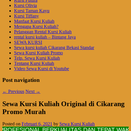
Kursi Futura
Kursi Olivia
Kursi Taman Kayu
Kursi Tiffany
Manfaat Kursi Kuliah
Mengapa Kursi Kuliah?
Pelanggan Rental Kursi Kuliah
rental kursi kuliah – Bintang Jaya
SEWA KURSI
Sewa kursi kuliah Cikarang Bekasi Standar
Sewa Kursi Kuliah Promo
Telp. Sewa Kursi Kuliah
Tentang Kursi Kuliah
Video Sewa Kursi di Youtube
Post navigation
←
Previous
Next
→
Sewa Kursi Kuliah Original di Cikarang
Promo Murah
Posted on
Februari 6, 2021
by
Sewa Kursi Kuliah
PROFESIONAL BERKUALITAS DAN TEPAT WAKT