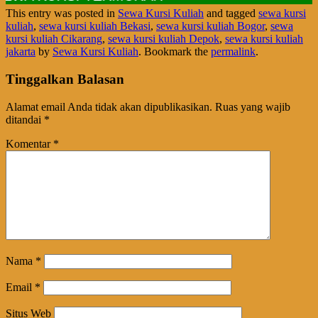
This entry was posted in
Sewa Kursi Kuliah
and tagged
sewa kursi
kuliah
,
sewa kursi kuliah Bekasi
,
sewa kursi kuliah Bogor
,
sewa
kursi kuliah Cikarang
,
sewa kursi kuliah Depok
,
sewa kursi kuliah
jakarta
by
Sewa Kursi Kuliah
. Bookmark the
permalink
.
Tinggalkan Balasan
Alamat email Anda tidak akan dipublikasikan.
Ruas yang wajib
ditandai
*
Komentar
*
Nama
*
Email
*
Situs Web