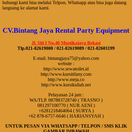
hubungi kami bisa melalui Telpon, Whatsapp atau bisa juga datang
langsung ke alamat kami.
CV.Bintang Jaya Rental Party Equipment
Jl. Siti I No.40 Mustikajaya Bekasi
Tlp.021-82619088 / 021-82619089 / 021-82601199
E-mail. bintangjaya75@yahoo.com
website :
http://www.sewatoilet.id
http://www.kursitifany.com
http://www.meja.co
http://www.kursikuliah.net
Pelayanan 24 jam :
WA/TLP. 087883728740 ( TRASNO )
081297100770 ( NUR AENI )
+6281218464064 ( SURYA )
+62 878-6757-6646 ( HARIANSYAH )
UNTUK PESAN VIA WHATSAPP / TELPON / SMS KLIK
GAMBAR DIBAWAH