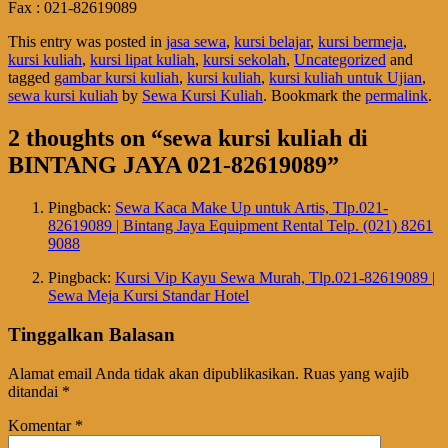
Fax : 021-82619089
This entry was posted in
jasa sewa
,
kursi belajar
,
kursi bermeja
,
kursi kuliah
,
kursi lipat kuliah
,
kursi sekolah
,
Uncategorized
and
tagged
gambar kursi kuliah
,
kursi kuliah
,
kursi kuliah untuk Ujian
,
sewa kursi kuliah
by
Sewa Kursi Kuliah
. Bookmark the
permalink
.
2 thoughts on “
sewa kursi kuliah di
BINTANG JAYA 021-82619089
”
Pingback:
Sewa Kaca Make Up untuk Artis, Tlp.021-
82619089 | Bintang Jaya Equipment Rental Telp. (021) 8261
9088
Pingback:
Kursi Vip Kayu Sewa Murah, Tlp.021-82619089 |
Sewa Meja Kursi Standar Hotel
Tinggalkan Balasan
Alamat email Anda tidak akan dipublikasikan.
Ruas yang wajib
ditandai
*
Komentar
*