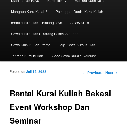
Kursi Taman Kayu
Kursi Tiffany
Manfaat Kursi Kuliah
Mengapa Kursi Kuliah?
Pelanggan Rental Kursi Kuliah
rental kursi kuliah – Bintang Jaya
SEWA KURSI
Sewa kursi kuliah Cikarang Bekasi Standar
Sewa Kursi Kuliah Promo
Telp. Sewa Kursi Kuliah
Tentang Kursi Kuliah
Video Sewa Kursi di Youtube
Posted on
Juli 12, 2022
Post navigation
←
Previous
Next
→
Rental Kursi Kuliah Bekasi
Event Workshop Dan
Seminar