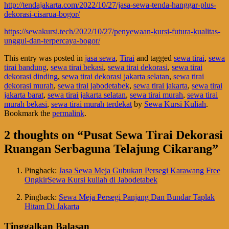
http://tendajakarta.com/2022/10/27/jasa-sewa-tenda-hanggar-plus-
dekorasi-cisarua-bogor/
https://sewakursi.tech/2022/10/27/penyewaan-kursi-futura-kualitas-
unggul-dan-terpercaya-bogor/
This entry was posted in
jasa sewa
,
Tirai
and tagged
sewa tirai
,
sewa
tirai bandung
,
sewa tirai bekasi
,
sewa tirai dekorasi
,
sewa tirai
dekorasi dinding
,
sewa tirai dekorasi jakarta selatan
,
sewa tirai
dekorasi murah
,
sewa tirai jabodetabek
,
sewa tirai jakarta
,
sewa tirai
jakarta barat
,
sewa tirai jakarta selatan
,
sewa tirai murah
,
sewa tirai
murah bekasi
,
sewa tirai murah terdekat
by
Sewa Kursi Kuliah
.
Bookmark the
permalink
.
2 thoughts on “
Pusat Sewa Tirai Dekorasi
Ruangan Serbaguna Telajung Cikarang
”
Pingback:
Jasa Sewa Meja Gubukan Persegi Karawang Free
OngkirSewa Kursi kuliah di Jabodetabek
Pingback:
Sewa Meja Persegi Panjang Dan Bundar Taplak
Hitam Di Jakarta
Tinggalkan Balasan