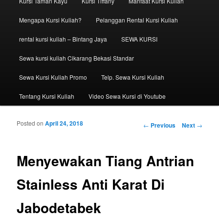
Kursi Taman Kayu
Kursi Tiffany
Manfaat Kursi Kuliah
Mengapa Kursi Kuliah?
Pelanggan Rental Kursi Kuliah
rental kursi kuliah – Bintang Jaya
SEWA KURSI
Sewa kursi kuliah Cikarang Bekasi Standar
Sewa Kursi Kuliah Promo
Telp. Sewa Kursi Kuliah
Tentang Kursi Kuliah
Video Sewa Kursi di Youtube
Posted on
April 24, 2018
Post navigation
←
Previous
Next
→
Menyewakan Tiang Antrian
Stainless Anti Karat Di
Jabodetabek