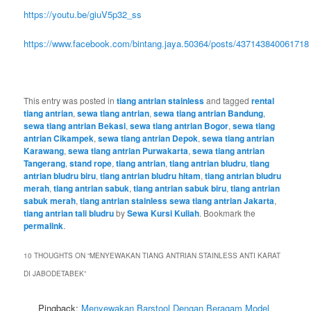
https://youtu.be/giuV5p32_ss
https://www.facebook.com/bintang.jaya.50364/posts/43714384006171
This entry was posted in
tiang antrian stainless
and tagged
rental
tiang antrian
,
sewa tiang antrian
,
sewa tiang antrian Bandung
,
sewa tiang antrian Bekasi
,
sewa tiang antrian Bogor
,
sewa tiang
antrian Cikampek
,
sewa tiang antrian Depok
,
sewa tiang antrian
Karawang
,
sewa tiang antrian Purwakarta
,
sewa tiang antrian
Tangerang
,
stand rope
,
tiang antrian
,
tiang antrian bludru
,
tiang
antrian bludru biru
,
tiang antrian bludru hitam
,
tiang antrian bludru
merah
,
tiang antrian sabuk
,
tiang antrian sabuk biru
,
tiang antrian
sabuk merah
,
tiang antrian stainless sewa tiang antrian Jakarta
,
tiang antrian tali bludru
by
Sewa Kursi Kuliah
. Bookmark the
permalink
.
10 THOUGHTS ON “
MENYEWAKAN TIANG ANTRIAN STAINLESS ANTI KARAT
DI JABODETABEK
”
Pingback:
Menyewakan Barstool Dengan Beragam Model