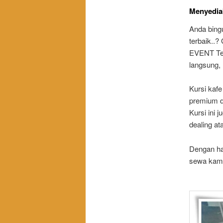
Menyediak
Anda bing
terbaik..
EVENT Tem
langsung,
Kursi kafe
premium d
Kursi ini
dealing at
Dengan har
sewa kami