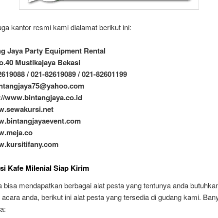
uga kantor resmi kami dialamat berikut ini:
g Jaya Party Equipment Rental
 No.40 Mustikajaya Bekasi
2619088 / 021-82619089 / 021-82601199
bintangjaya75@yahoo.com
://www.bintangjaya.co.id
w.sewakursi.net
w.bintangjayaevent.com
w.meja.co
w.kursitifany.com
i Kafe Milenial Siap Kirim
da bisa mendapatkan berbagai alat pesta yang tentunya anda butuhka
acara anda, berikut ini alat pesta yang tersedia di gudang kami. Ban
a: