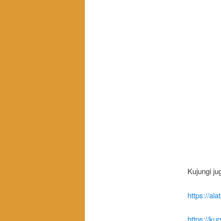
Kujungi ju
https://al
https://ku