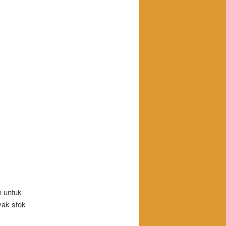
n untuk
yak stok