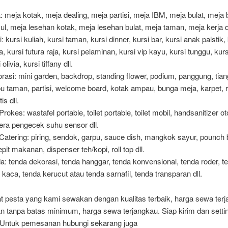
: meja kotak, meja dealing, meja partisi, meja IBM, meja bulat, meja 
ul, meja lesehan kotak, meja lesehan bulat, meja taman, meja kerja dl
: kursi kuliah, kursi taman, kursi dinner, kursi bar, kursi anak palstik,
a, kursi futura raja, kursi pelaminan, kursi vip kayu, kursi tunggu, kurs
 olivia, kursi tiffany dll.
rasi: mini garden, backdrop, standing flower, podium, panggung, tiang
u taman, partisi, welcome board, kotak ampau, bunga meja, karpet,
tis dll.
Prokes: wastafel portable, toilet portable, toilet mobil, handsanitizer o
ra pengecek suhu sensor dll.
 Catering: piring, sendok, garpu, sauce dish, mangkok sayur, pounch 
epit makanan, dispenser teh/kopi, roll top dll.
a: tenda dekorasi, tenda hanggar, tenda konvensional, tenda roder, t
u kaca, tenda kerucut atau tenda sarnafil, tenda transparan dll.
t pesta yang kami sewakan dengan kualitas terbaik, harga sewa terj
 tanpa batas minimum, harga sewa terjangkau. Siap kirim dan setti
 Untuk pemesanan hubungi sekarang juga