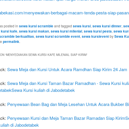
ndabekasi.com/menyewakan-berbagai-macam-tenda-pesta-siap-pasan
as posted in
sewa kursi scramble
and tagged
sewa kursi
,
sewa kursi dinner
,
sew
kursi kafe
,
sewa kursi makan
,
sewa kursi milenial
,
sewa kursi pesta
,
sewa kur
scramble berkualitas
,
sewa kursi scramble event
,
sewa kursievent
by
Sewa Kur
he
permalink
.
ON “
MENYEDIAKAN SEWA KURSI KAFE MILENIAL SIAP KIRIM
”
ack:
Sewa Meja dan Kursi Untuk Acara Ramdhan Siap Kirim 24 Jam
ack:
Sewa Meja dan Kursi Taman Bazar Ramadhan - Sewa Kursi kuli
tabekSewa Kursi kuliah di Jabodetabek
ack:
Penyewaan Bean Bag dan Meja Lesehan Untuk Acara Bukber B
ack:
Penyewaan Kursi dan Meja Taman Bazar Ramadan Siap Kirim
kuliah di Jabodetabek