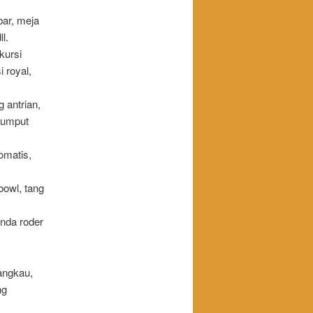
bar, meja
l.
 kursi
i royal,
 antrian,
 rumput
tomatis,
bowl, tang
enda roder
angkau,
ng