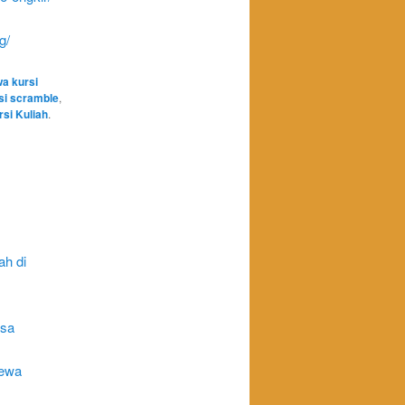
g/
a kursi
si scramble
,
si Kuliah
.
ah di
isa
Sewa