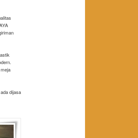
alitas
JAYA
giriman
astik
odern.
 meja
 ada dijasa