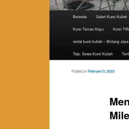
Main menu
Beranda
Galeri Kursi Kuliah
Skip to primary content
Skip to secondary content
Kursi Taman Kayu
Kursi Tiff
rental kursi kuliah – Bintang Jaya
Telp. Sewa Kursi Kuliah
Tent
Posted on
Februari 3, 2023
Men
Mile