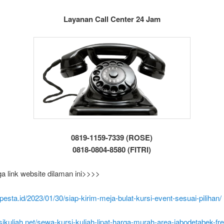
Layanan Call Center 24 Jam
0819-1159-7339 (ROSE)
0818-0804-8580 (FITRI)
ga link website dilaman ini>>>>
atpesta.id/2023/01/30/siap-kirim-meja-bulat-kursi-event-sesuai-pilihan/
rsikuliah.net/sewa-kursi-kuliah-lipat-harga-murah-area-jabodetabek-fre