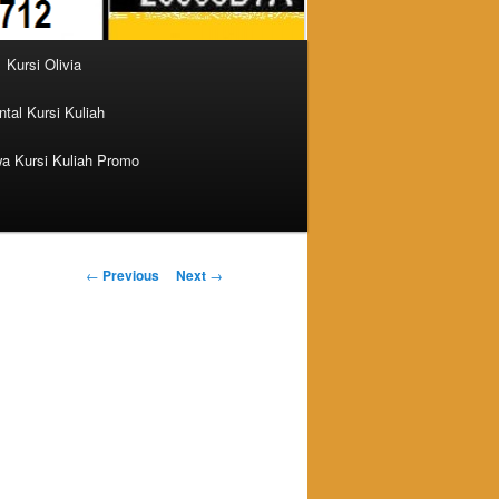
Kursi Olivia
tal Kursi Kuliah
a Kursi Kuliah Promo
Post navigation
←
Previous
Next
→