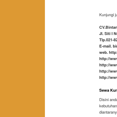
Kunjungi j
CV.Bintan
Jl. Siti I
Tlp.021-8
E-mail. 
web. http
http://ww
http://ww
http://ww
http://ww
Sewa Kurs
Disini an
kebutuhan 
diantarany