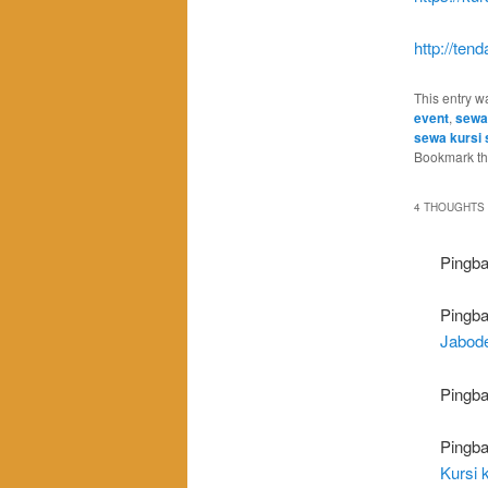
http://te
This entry w
event
,
sewa 
sewa kursi 
Bookmark t
4 THOUGHTS 
Pingb
Pingb
Jabode
Pingb
Pingb
Kursi 