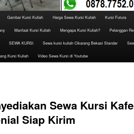
Gambar Kursi Kuliah
Harga Sewa Kursi Kuliah
Kursi Futura
any
Manfaat Kursi Kuliah
Mengapa Kursi Kuliah?
Pelanggan Ren
SEWA KURSI
Sewa kursi kuliah Cikarang Bekasi Standar
Sew
ang Kursi Kuliah
Video Sewa Kursi di Youtube
yediakan Sewa Kursi Kafe
nial Siap Kirim