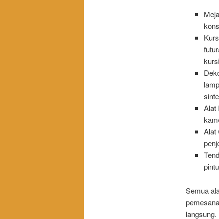
Meja
kons
Kursi
futur
kursi
Deko
lamp
sinte
Alat 
kame
Alat
penj
Tend
pint
Semua ala
pemesanan
langsung.