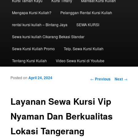
Kursi Taman Kayu
Kursi Tiffany
Manfaat Kursi Kuliah
Mengapa Kursi Kuliah?
Pelanggan Rental Kursi Kuliah
rental kursi kuliah – Bintang Jaya
SEWA KURSI
Sewa kursi kuliah Cikarang Bekasi Standar
Sewa Kursi Kuliah Promo
Telp. Sewa Kursi Kuliah
Tentang Kursi Kuliah
Video Sewa Kursi di Youtube
Posted on
April 24, 2024
Post navigation
←
Previous
Next
→
Layanan Sewa Kursi Vip
Nyaman Dan Berkualitas
Lokasi Tangerang