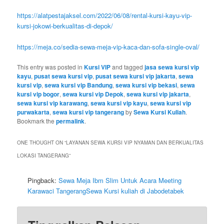
https://alatpestajaksel.com/2022/06/08/rental-kursi-kayu-vip-
kursi-jokowi-berkualitas-di-depok/
https://meja.co/sedia-sewa-meja-vip-kaca-dan-sofa-single-oval/
This entry was posted in
Kursi VIP
and tagged
jasa sewa kursi vip
kayu
,
pusat sewa kursi vip
,
pusat sewa kursi vip jakarta
,
sewa
kursi vip
,
sewa kursi vip Bandung
,
sewa kursi vip bekasi
,
sewa
kursi vip bogor
,
sewa kursi vip Depok
,
sewa kursi vip jakarta
,
sewa kursi vip karawang
,
sewa kursi vip kayu
,
sewa kursi vip
purwakarta
,
sewa kursi vip tangerang
by
Sewa Kursi Kuliah
.
Bookmark the
permalink
.
ONE THOUGHT ON “
LAYANAN SEWA KURSI VIP NYAMAN DAN BERKUALITAS
LOKASI TANGERANG
”
Pingback:
Sewa Meja Ibm Slim Untuk Acara Meeting
Karawaci TangerangSewa Kursi kuliah di Jabodetabek