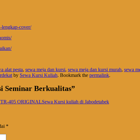
ra-lengkap-cover/
nomis/
aikan/
a alat pesta
,
sewa meja dan kursi
,
sewa meja dan kursi murah
,
sewa me
rdekat
by
Sewa Kursi Kuliah
. Bookmark the
permalink
.
i Seminar Berkualitas
”
05 ORIGINALSewa Kursi kuliah di Jabodetabek
dai
*