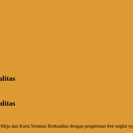
litas
litas
an Kursi Seminar Berkualitas dengan pengiriman free ongkir (syarat