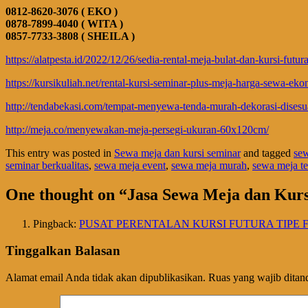
0812-8620-3076 ( EKO )
0878-7899-4040 ( WITA )
0857-7733-3808 ( SHEILA )
https://alatpesta.id/2022/12/26/sedia-rental-meja-bulat-dan-kursi-futu
https://kursikuliah.net/rental-kursi-seminar-plus-meja-harga-sewa-eko
http://tendabekasi.com/tempat-menyewa-tenda-murah-dekorasi-disesu
http://meja.co/menyewakan-meja-persegi-ukuran-60x120cm/
This entry was posted in
Sewa meja dan kursi seminar
and tagged
sew
seminar berkualitas
,
sewa meja event
,
sewa meja murah
,
sewa meja te
One thought on “
Jasa Sewa Meja dan Kurs
Pingback:
PUSAT PERENTALAN KURSI FUTURA TIPE FTR-4
Tinggalkan Balasan
Alamat email Anda tidak akan dipublikasikan.
Ruas yang wajib ditan