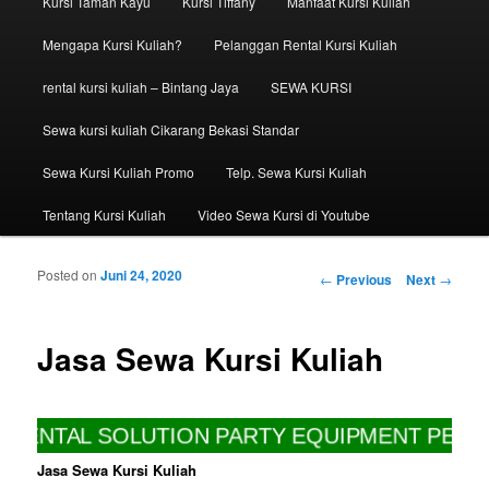
Kursi Taman Kayu
Kursi Tiffany
Manfaat Kursi Kuliah
Mengapa Kursi Kuliah?
Pelanggan Rental Kursi Kuliah
rental kursi kuliah – Bintang Jaya
SEWA KURSI
Sewa kursi kuliah Cikarang Bekasi Standar
Sewa Kursi Kuliah Promo
Telp. Sewa Kursi Kuliah
Tentang Kursi Kuliah
Video Sewa Kursi di Youtube
Posted on
Juni 24, 2020
Post navigation
←
Previous
Next
→
Jasa Sewa Kursi Kuliah
RENTAL SOLUTION PARTY EQUIPMENT PELAYA
Jasa Sewa Kursi Kuliah