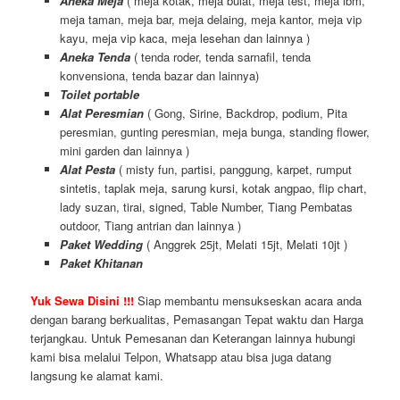
Aneka Meja
( meja kotak, meja bulat, meja test, meja ibm,
meja taman, meja bar, meja delaing, meja kantor, meja vip
kayu, meja vip kaca, meja lesehan dan lainnya )
Aneka Tenda
( tenda roder, tenda sarnafil, tenda
konvensiona, tenda bazar dan lainnya)
Toilet portable
Alat Peresmian
( Gong, Sirine, Backdrop, podium, Pita
peresmian, gunting peresmian, meja bunga, standing flower,
mini garden dan lainnya )
Alat Pesta
( misty fun, partisi, panggung, karpet, rumput
sintetis, taplak meja, sarung kursi, kotak angpao, flip chart,
lady suzan, tirai, signed, Table Number, Tiang Pembatas
outdoor, Tiang antrian dan lainnya )
Paket Wedding
( Anggrek 25jt, Melati 15jt, Melati 10jt )
Paket Khitanan
Yuk Sewa Disini !!!
Siap membantu mensukseskan acara anda
dengan barang berkualitas, Pemasangan Tepat waktu dan Harga
terjangkau. Untuk Pemesanan dan Keterangan lainnya hubungi
kami bisa melalui Telpon, Whatsapp atau bisa juga datang
langsung ke alamat kami.