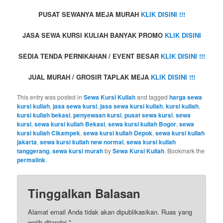
PUSAT SEWANYA MEJA MURAH
KLIK DISINI !!!
JASA SEWA KURSI KULIAH BANYAK PROMO
KLIK DISINI
SEDIA TENDA PERNIKAHAN / EVENT BESAR
KLIK DISINI !!!
JUAL MURAH / GROSIR TAPLAK MEJA
KLIK DISINI !!!
This entry was posted in
Sewa Kursi Kuliah
and tagged
harga sewa
kursi kuliah
,
jasa sewa kursi
,
jasa sewa kursi kuliah
,
kursi kuliah
,
kursi kuliah bekasi
,
penyewaan kursi
,
pusat sewa kursi
,
sewa
kursi
,
sewa kursi kuliah Bekasi
,
sewa kursi kuliah Bogor
,
sewa
kursi kuliah Cikampek
,
sewa kursi kuliah Depok
,
sewa kursi kuliah
jakarta
,
sewa kursi kuliah new normal
,
sewa kursi kuliah
tanggerang
,
sewa kursi murah
by
Sewa Kursi Kuliah
. Bookmark the
permalink
.
Tinggalkan Balasan
Alamat email Anda tidak akan dipublikasikan.
Ruas yang
wajib ditandai
*