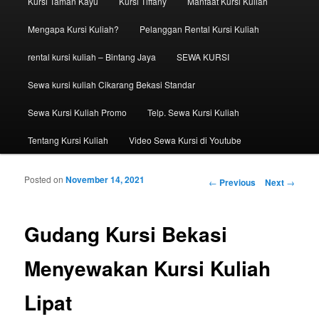
Kursi Taman Kayu
Kursi Tiffany
Manfaat Kursi Kuliah
Mengapa Kursi Kuliah?
Pelanggan Rental Kursi Kuliah
rental kursi kuliah – Bintang Jaya
SEWA KURSI
Sewa kursi kuliah Cikarang Bekasi Standar
Sewa Kursi Kuliah Promo
Telp. Sewa Kursi Kuliah
Tentang Kursi Kuliah
Video Sewa Kursi di Youtube
Posted on
November 14, 2021
Post navigation
←
Previous
Next
→
Gudang Kursi Bekasi
Menyewakan Kursi Kuliah
Lipat