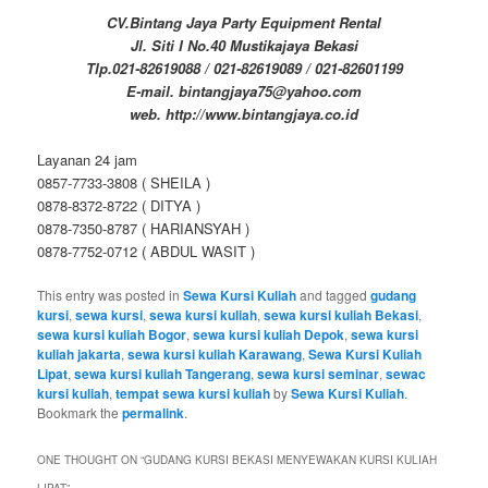
CV.Bintang Jaya Party Equipment Rental
Jl. Siti I No.40 Mustikajaya Bekasi
Tlp.021-82619088 / 021-82619089 / 021-82601199
E-mail. bintangjaya75@yahoo.com
web. http://www.bintangjaya.co.id
Layanan 24 jam
0857-7733-3808 ( SHEILA )
0878-8372-8722 ( DITYA )
0878-7350-8787 ( HARIANSYAH )
0878-7752-0712 ( ABDUL WASIT )
This entry was posted in
Sewa Kursi Kuliah
and tagged
gudang
kursi
,
sewa kursi
,
sewa kursi kuliah
,
sewa kursi kuliah Bekasi
,
sewa kursi kuliah Bogor
,
sewa kursi kuliah Depok
,
sewa kursi
kuliah jakarta
,
sewa kursi kuliah Karawang
,
Sewa Kursi Kuliah
Lipat
,
sewa kursi kuliah Tangerang
,
sewa kursi seminar
,
sewac
kursi kuliah
,
tempat sewa kursi kuliah
by
Sewa Kursi Kuliah
.
Bookmark the
permalink
.
ONE THOUGHT ON “
GUDANG KURSI BEKASI MENYEWAKAN KURSI KULIAH