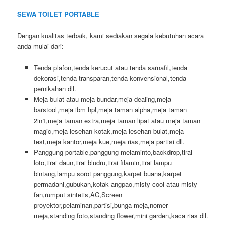
SEWA TOILET PORTABLE
Dengan kualitas terbaik, kami sediakan segala kebutuhan acara
anda mulai dari:
Tenda plafon,tenda kerucut atau tenda sarnafil,tenda
dekorasi,tenda transparan,tenda konvensional,tenda
pernikahan dll.
Meja bulat atau meja bundar,meja dealing,meja
barstool,meja ibm hpl,meja taman alpha,meja taman
2in1,meja taman extra,meja taman lipat atau meja taman
magic,meja lesehan kotak,meja lesehan bulat,meja
test,meja kantor,meja kue,meja rias,meja partisi dll.
Panggung portable,panggung melaminto,backdrop,tirai
loto,tirai daun,tirai bludru,tirai filamin,tirai lampu
bintang,lampu sorot panggung,karpet buana,karpet
permadani,gubukan,kotak angpao,misty cool atau misty
fan,rumput sintetis,AC,Screen
proyektor,pelaminan,partisi,bunga meja,nomer
meja,standing foto,standing flower,mini garden,kaca rias dll.