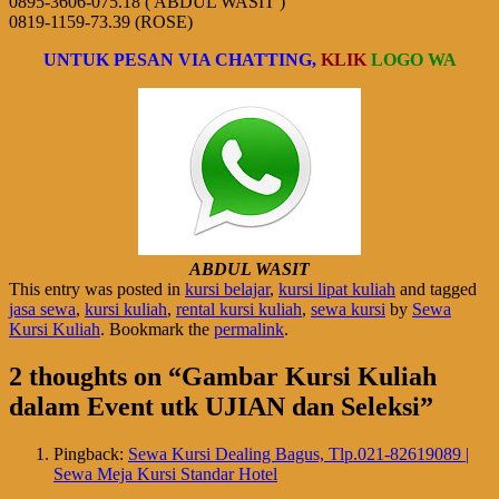
0895-3606-075.18 ( ABDUL WASIT )
0819-1159-73.39 (ROSE)
UNTUK PESAN VIA CHATTING,
KLIK
LOGO WA
ABDUL WASIT
This entry was posted in
kursi belajar
,
kursi lipat kuliah
and tagged
jasa sewa
,
kursi kuliah
,
rental kursi kuliah
,
sewa kursi
by
Sewa
Kursi Kuliah
. Bookmark the
permalink
.
2 thoughts on “
Gambar Kursi Kuliah
dalam Event utk UJIAN dan Seleksi
”
Pingback:
Sewa Kursi Dealing Bagus, Tlp.021-82619089 |
Sewa Meja Kursi Standar Hotel