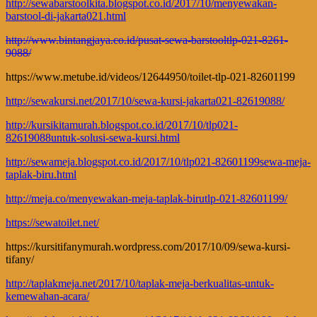
http://sewabarstoolkita.blogspot.co.id/2017/10/menyewakan-
barstool-di-jakarta021.html
http://www.bintangjaya.co.id/pusat-sewa-barstooltlp-021-8261-
9088/
https://www.metube.id/videos/12644950/toilet-tlp-021-82601199
http://sewakursi.net/2017/10/sewa-kursi-jakarta021-82619088/
http://kursikitamurah.blogspot.co.id/2017/10/tlp021-
82619088untuk-solusi-sewa-kursi.html
http://sewameja.blogspot.co.id/2017/10/tlp021-82601199sewa-meja-
taplak-biru.html
http://meja.co/menyewakan-meja-taplak-birutlp-021-82601199/
https://sewatoilet.net/
https://kursitifanymurah.wordpress.com/2017/10/09/sewa-kursi-
tifany/
http://taplakmeja.net/2017/10/taplak-meja-berkualitas-untuk-
kemewahan-acara/