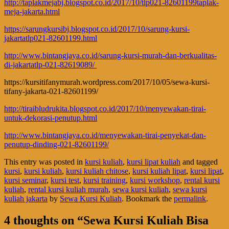
http://taplakmejabj.blogspot.co.id/2017/10/tlp021-82601199taplak-
meja-jakarta.html
https://sarungkursibj.blogspot.co.id/2017/10/sarung-kursi-
jakartatlp021-82601199.html
http://www.bintangjaya.co.id/sarung-kursi-murah-dan-berkualitas-
di-jakartatlp-021-82619089/
https://kursitifanymurah.wordpress.com/2017/10/05/sewa-kursi-
tifany-jakarta-021-82601199/
http://tiraibludrukita.blogspot.co.id/2017/10/menyewakan-tirai-
untuk-dekorasi-penutup.html
http://www.bintangjaya.co.id/menyewakan-tirai-penyekat-dan-
penutup-dinding-021-82601199/
This entry was posted in
kursi kuliah
,
kursi lipat kuliah
and tagged
kursi
,
kursi kuliah
,
kursi kuliah chitose
,
kursi kuliah lipat
,
kursi lipat
,
kursi seminar
,
kursi test
,
kursi training
,
kursi workshop
,
rental kursi
kuliah
,
rental kursi kuliah murah
,
sewa kursi kuliah
,
sewa kursi
kuliah jakarta
by
Sewa Kursi Kuliah
. Bookmark the
permalink
.
4 thoughts on “
Sewa Kursi Kuliah Bisa