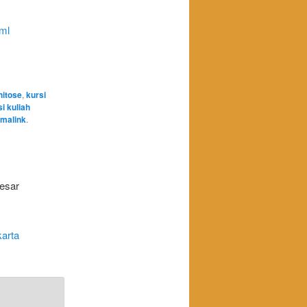
tml
hitose
,
kursi
si kuliah
malink
.
esar
arta