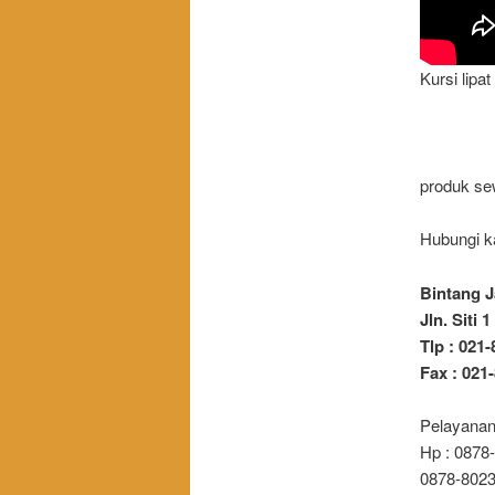
Kursi lipa
produk se
Hubungi ka
Bintang J
Jln. Siti
Tlp : 021
Fax : 021
Pelayanan
Hp : 0878-
0878-8023-