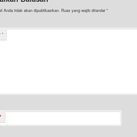
l Anda tidak akan dipublikasikan.
Ruas yang wajib ditandai
*
r
*
*