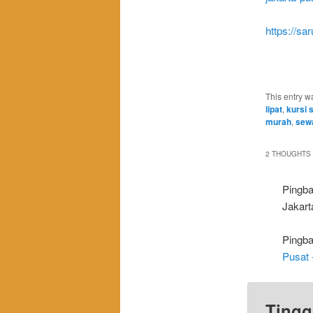
https://sa
This entry w
lipat
,
kursi 
murah
,
sewa
2 THOUGHTS 
Pingb
Jakart
Pingb
Pusat 
Tingg