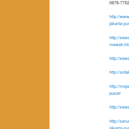
0878-7752-
http://ww
jakarta-pu
http://sew
mewah.ht
http://se
http://sof
http://mej
pusat/
http://sew
http://sa
jakarta-pu