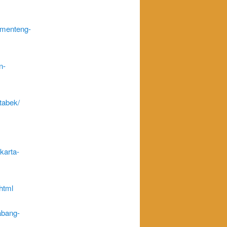
gmenteng-
n-
tabek/
karta-
html
abang-