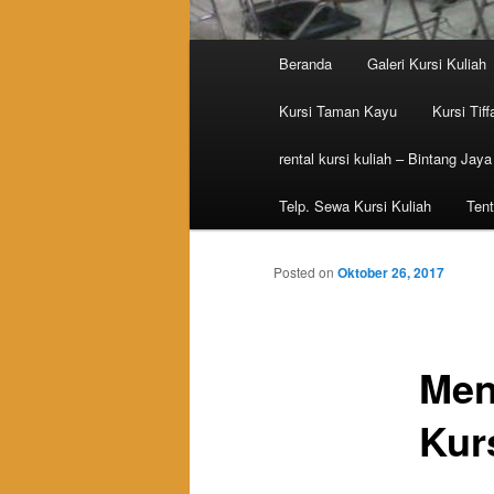
Main menu
Beranda
Galeri Kursi Kuliah
Skip to primary content
Skip to secondary content
Kursi Taman Kayu
Kursi Tiff
rental kursi kuliah – Bintang Jaya
Telp. Sewa Kursi Kuliah
Tent
Posted on
Oktober 26, 2017
Men
Kur