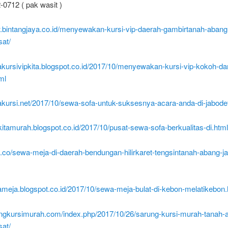
0712 ( pak wasit )
w.bintangjaya.co.id/menyewakan-kursi-vip-daerah-gambirtanah-aban
sat/
akursivipkita.blogspot.co.id/2017/10/menyewakan-kursi-vip-kokoh-da
ml
wakursi.net/2017/10/sewa-sofa-untuk-suksesnya-acara-anda-di-jabode
akitamurah.blogspot.co.id/2017/10/pusat-sewa-sofa-berkualitas-di.html
a.co/sewa-meja-di-daerah-bendungan-hilirkaret-tengsintanah-abang-ja
ameja.blogspot.co.id/2017/10/sewa-meja-bulat-di-kebon-melatikebon.
rungkursimurah.com/index.php/2017/10/26/sarung-kursi-murah-tanah-
sat/