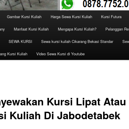
Gambar Kursi Kuliah
Harga Sewa Kursi Kuliah
Kursi Futura
any
Manfaat Kursi Kuliah
Mengapa Kursi Kuliah?
Pelanggan Ren
SEWA KURSI
Sewa kursi kuliah Cikarang Bekasi Standar
Sew
ang Kursi Kuliah
Video Sewa Kursi di Youtube
yewakan Kursi Lipat Atau
si Kuliah Di Jabodetabek