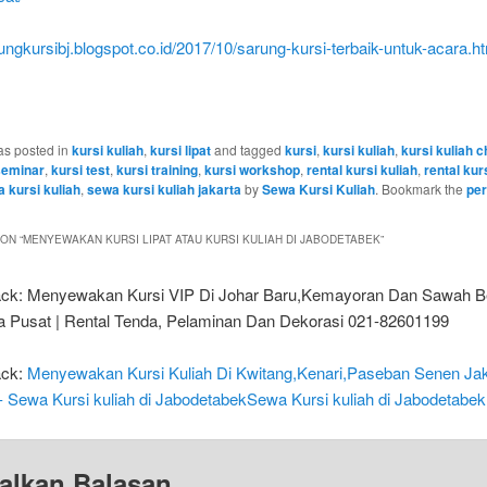
rungkursibj.blogspot.co.id/2017/10/sarung-kursi-terbaik-untuk-acara.h
as posted in
kursi kuliah
,
kursi lipat
and tagged
kursi
,
kursi kuliah
,
kursi kuliah c
seminar
,
kursi test
,
kursi training
,
kursi workshop
,
rental kursi kuliah
,
rental kur
 kursi kuliah
,
sewa kursi kuliah jakarta
by
Sewa Kursi Kuliah
. Bookmark the
per
ON “
MENYEWAKAN KURSI LIPAT ATAU KURSI KULIAH DI JABODETABEK
”
ack: Menyewakan Kursi VIP Di Johar Baru,Kemayoran Dan Sawah B
a Pusat | Rental Tenda, Pelaminan Dan Dekorasi 021-82601199
ack:
Menyewakan Kursi Kuliah Di Kwitang,Kenari,Paseban Senen Jak
- Sewa Kursi kuliah di JabodetabekSewa Kursi kuliah di Jabodetabek
alkan Balasan