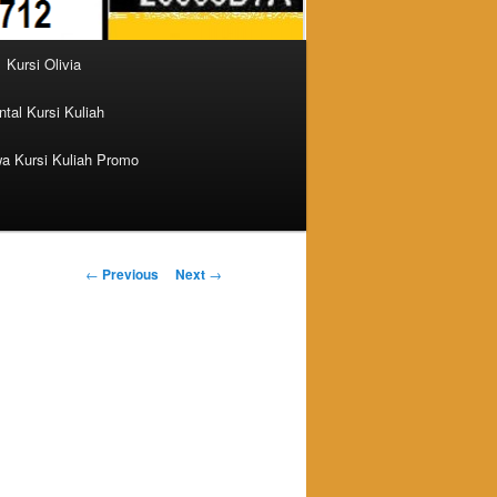
Kursi Olivia
tal Kursi Kuliah
a Kursi Kuliah Promo
Post navigation
←
Previous
Next
→